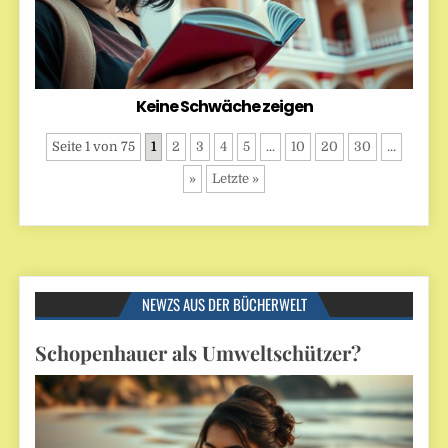
Keine Schwäche zeigen
Seite 1 von 75
1
2
3
4
5
...
10
20
30
...
»
Letzte »
NEWZS AUS DER BÜCHERWELT
Schopenhauer als Umweltschützer?