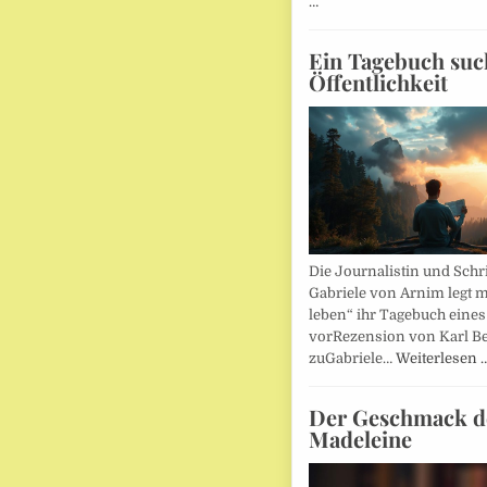
…
Ein Tagebuch suc
Öffentlichkeit
Die Journalistin und Schri
Gabriele von Arnim legt m
leben“ ihr Tagebuch eines
vorRezension von Karl Be
zuGabriele…
Weiterlesen 
Der Geschmack d
Madeleine