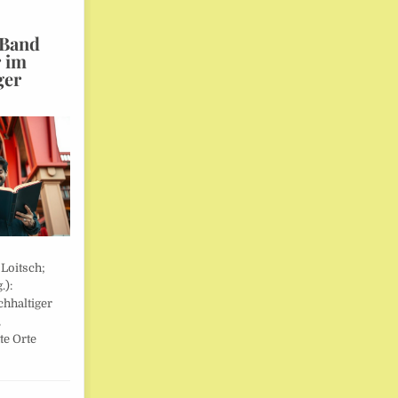
 Band
r im
ger
 Loitsch;
.):
hhaltiger
,
te Orte