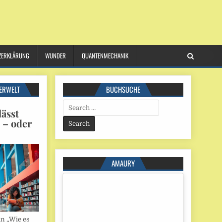
ZERKLÄRUNG
WUNDER
QUANTENMECHANIK
ERWELT
BUCHSUCHE
Search
ässt
for:
n – oder
AMAURY
in „Wie es