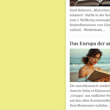
Emil Belzners „Marschier
träumen“ dürfte in der Ro
zum 1. Weltkrieg seinesgl
findenRezension von Gün
zuEmil…
Weiterlesen …
Das Europa der a
Die marokkanisch-nieder
Autorin Safae el Khannouss
„Oroppa“ aus südlicher Pe
auf den alten KontinentR
Beat Mazenauer zuSafae