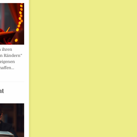
n ihren
en Rändern“
 eigenen
haffen…
ht