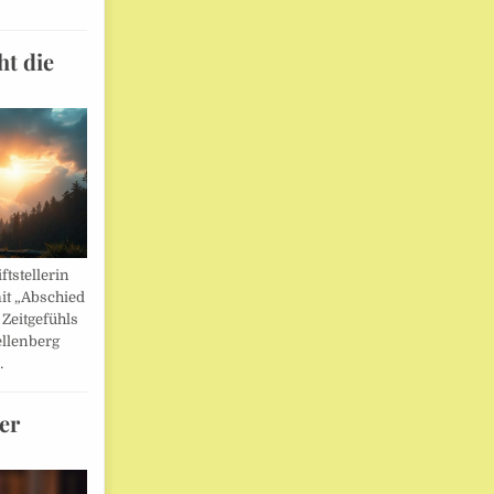
ht die
ftstellerin
it „Abschied
 Zeitgefühls
llenberg
…
er