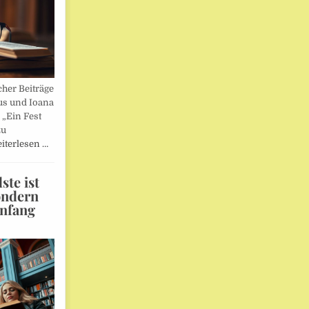
her Beiträge
us und Ioana
„Ein Fest
zu
iterlesen …
te ist
ondern
Anfang