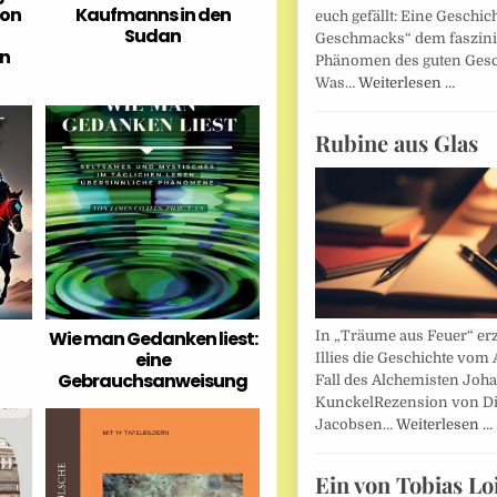
ion
Kaufmanns in den
euch gefällt: Eine Geschic
Sudan
Geschmacks“ dem faszin
en
Phänomen des guten Ges
Was…
Weiterlesen …
Rubine aus Glas
Wie man Gedanken liest:
In „Träume aus Feuer“ erz
eine
Illies die Geschichte vom 
Gebrauchsanweisung
Fall des Alchemisten Joh
KunckelRezension von D
Jacobsen…
Weiterlesen …
Ein von Tobias Lo