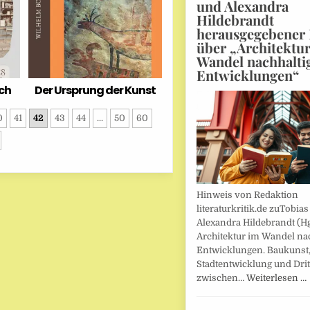
und Alexandra
Hildebrandt
herausgegebener
über „Architektu
Wandel nachhalti
Entwicklungen“
ich
Der Ursprung der Kunst
0
41
42
43
44
...
50
60
Hinweis von Redaktion
literaturkritik.de zuTobias
Alexandra Hildebrandt (Hg
Architektur im Wandel nac
Entwicklungen. Baukunst
Stadtentwicklung und Drit
zwischen…
Weiterlesen …