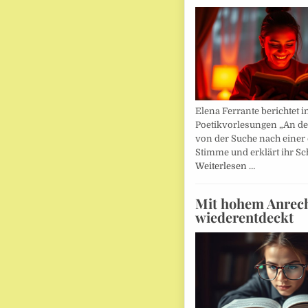
Elena Ferrante berichtet i
Poetikvorlesungen „An d
von der Suche nach einer
Stimme und erklärt ihr Sc
Weiterlesen …
Mit hohem Anrec
wiederentdeckt