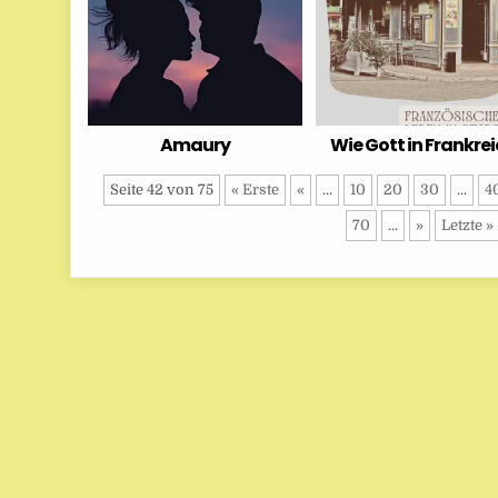
Amaury
Wie Gott in Frankre
Seite 42 von 75
« Erste
«
...
10
20
30
...
4
70
...
»
Letzte »