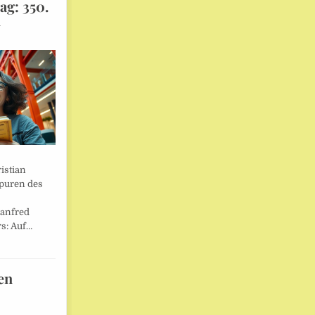
ag: 350.
l
istian
Spuren des
anfred
s: Auf…
en