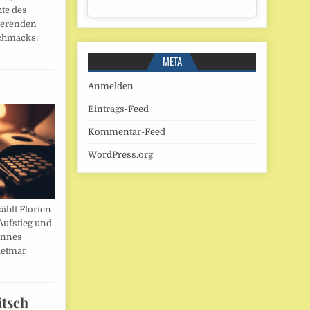
hte des
ierenden
chmacks:
META
Anmelden
Eintrags-Feed
Kommentar-Feed
WordPress.org
ählt Florien
Aufstieg und
annes
ietmar
itsch