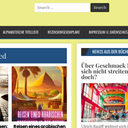
Search
for:
ALPHABETISCHE TITELLISTE
REZENSIONSEXEMPLARE
IMPRESSUM U. DATENSCHUT
NEWZS AUS DER BÜCH
ed
Über Geschmack l
sich nicht streite
doch?
gen:
Reisen eines arabischen
Ulrich Raulff widmet sich 