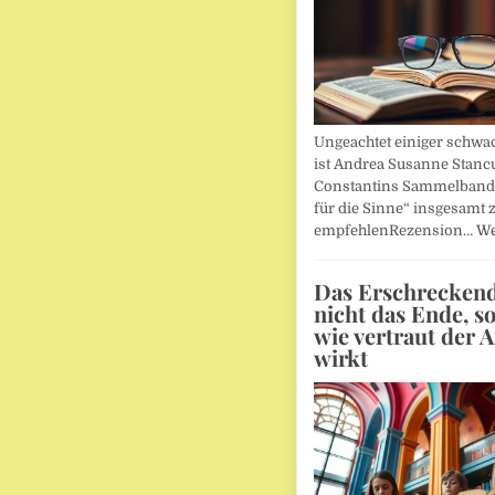
Ungeachtet einiger schwac
ist Andrea Susanne Stanc
Constantins Sammelband 
für die Sinne“ insgesamt 
empfehlenRezension…
We
Das Erschreckends
nicht das Ende, s
wie vertraut der 
wirkt