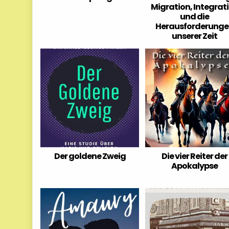
Migration, Integrat
und die
Herausforderung
unserer Zeit
Der goldene Zweig
Die vier Reiter der
Apokalypse