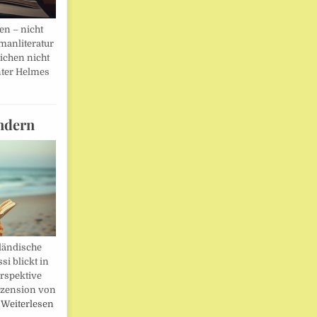
en – nicht
manliteratur
eichen nicht
ter Helmes
ndern
ländische
i blickt in
rspektive
ezension von
…
Weiterlesen