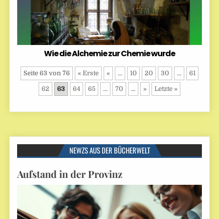
Wie die Alchemie zur Chemie wurde
Seite 63 von 76
« Erste
«
...
10
20
30
...
61
62
63
64
65
...
70
...
»
Letzte »
NEWZS AUS DER BÜCHERWELT
Aufstand in der Provinz