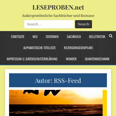
LESEPROBEN.net
Außergewöhnliche Sachbücher und Romane
Search
for:
STARTSEITE
NEU
EDITIONEN
SACHBUCH
BELLETRISTIK
ALPHABETISCHE TITELLISTE
REZENSIONSEXEMPLARE
IMPRESSUM U. DATENSCHUTZERKLÄRUNG
WUNDER
QUANTENMECHANIK
Autor:
RSS-Feed