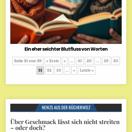
Ein eher seichter Blutfluss von Worten
Seite 31 von 39
« Erste
«
...
10
20
...
29
30
31
32
33
...
»
Letzte »
NEWZS AUS DER BÜCHERWELT
Über Geschmack lässt sich nicht streiten
– oder doch?