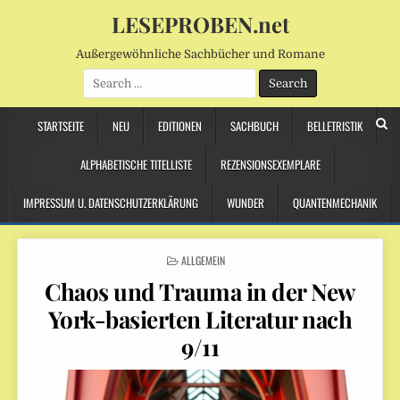
LESEPROBEN.net
Außergewöhnliche Sachbücher und Romane
Search
for:
STARTSEITE
NEU
EDITIONEN
SACHBUCH
BELLETRISTIK
ALPHABETISCHE TITELLISTE
REZENSIONSEXEMPLARE
IMPRESSUM U. DATENSCHUTZERKLÄRUNG
WUNDER
QUANTENMECHANIK
POSTED
ALLGEMEIN
IN
Chaos und Trauma in der New
York-basierten Literatur nach
9/11