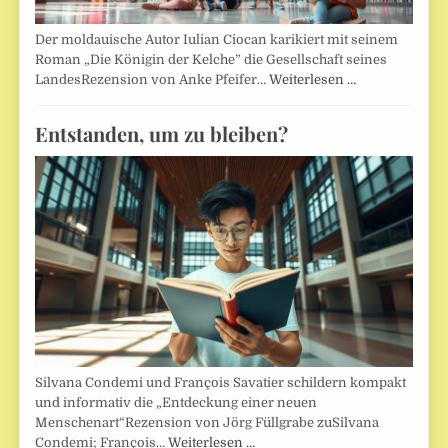
Der moldauische Autor Iulian Ciocan karikiert mit seinem
Roman „Die Königin der Kelche” die Gesellschaft seines
LandesRezension von Anke Pfeifer…
Weiterlesen …
Entstanden, um zu bleiben?
Silvana Condemi und François Savatier schildern kompakt
und informativ die „Entdeckung einer neuen
Menschenart“Rezension von Jörg Füllgrabe zuSilvana
Condemi; François…
Weiterlesen …