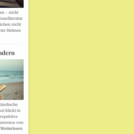
en – nicht
manliteratur
eichen nicht
ter Helmes
ndern
ländische
i blickt in
rspektive
ezension von
…
Weiterlesen