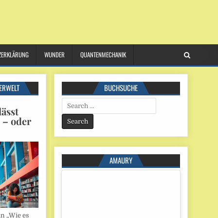
ZERKLÄRUNG
WUNDER
QUANTENMECHANIK
ERWELT
BUCHSUCHE
Search
ässt
for:
n – oder
AMAURY
in „Wie es