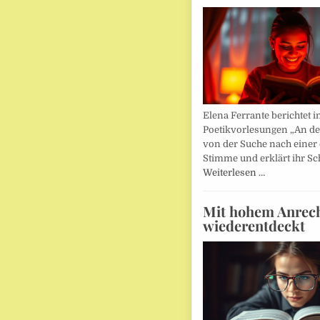
Elena Ferrante berichtet i
Poetikvorlesungen „An d
von der Suche nach einer
Stimme und erklärt ihr Sc
Weiterlesen …
Mit hohem Anrec
wiederentdeckt