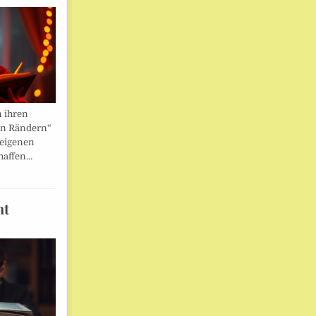
n ihren
en Rändern“
 eigenen
haffen…
ht