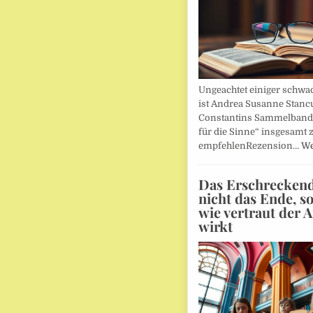
Ungeachtet einiger schwac
ist Andrea Susanne Stanc
Constantins Sammelband 
für die Sinne“ insgesamt 
empfehlenRezension…
We
Das Erschreckends
nicht das Ende, s
wie vertraut der 
wirkt