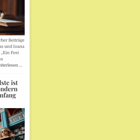
her Beiträge
us und Ioana
„Ein Fest
zu
iterlesen …
te ist
ondern
Anfang