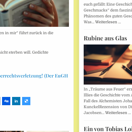
euch gefällt: Eine Geschic
Geschmacks“ dem faszin
Phänomen des guten Ges
Was…
Weiterlesen …
 in mir“ führt zurück in die
Rubine aus Glas
cht sterben will. Gedichte
berrechtsverletzung! (Der EuGH
In „Träume aus Feuer“ erz
Illies die Geschichte vom 
Fall des Alchemisten Joh
KunckelRezension von D
Jacobsen…
Weiterlesen …
Ein von Tobias Lo