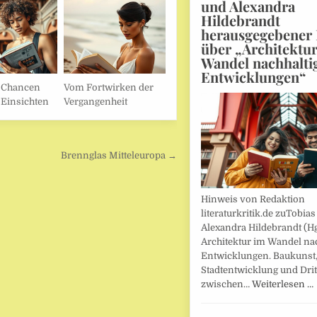
und Alexandra
Hildebrandt
herausgegebener
über „Architektu
Wandel nachhalti
Entwicklungen“
e Chancen
Vom Fortwirken der
 Einsichten
Vergangenheit
Brennglas Mitteleuropa →
Hinweis von Redaktion
literaturkritik.de zuTobias
Alexandra Hildebrandt (Hg
Architektur im Wandel nac
Entwicklungen. Baukunst
Stadtentwicklung und Drit
zwischen…
Weiterlesen …