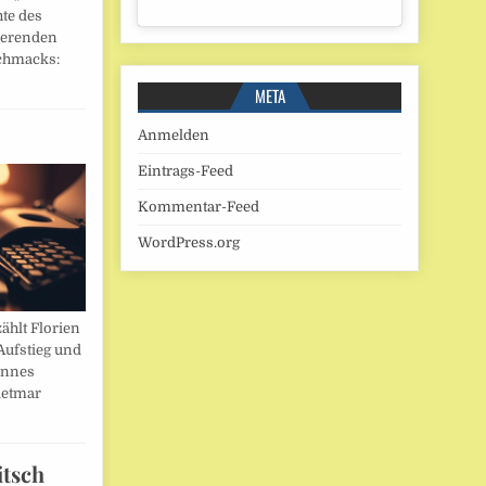
hte des
ierenden
chmacks:
META
Anmelden
Eintrags-Feed
Kommentar-Feed
WordPress.org
ählt Florien
Aufstieg und
annes
ietmar
itsch