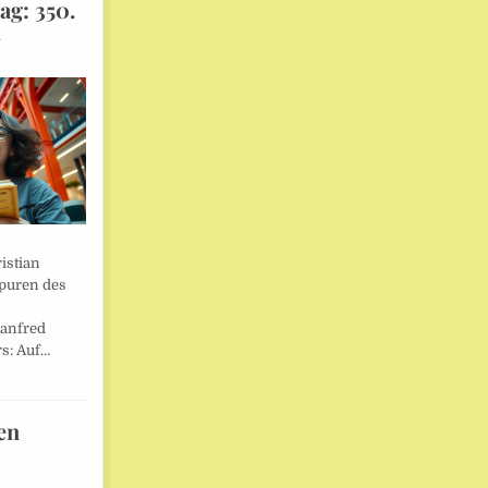
ag: 350.
l
istian
Spuren des
anfred
s: Auf…
en