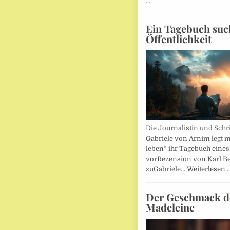
…
Ein Tagebuch suc
Öffentlichkeit
Die Journalistin und Schri
Gabriele von Arnim legt m
leben“ ihr Tagebuch eines
vorRezension von Karl Be
zuGabriele…
Weiterlesen 
Der Geschmack d
Madeleine