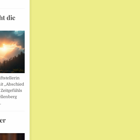
ht die
ftstellerin
it „Abschied
 Zeitgefühls
llenberg
…
er