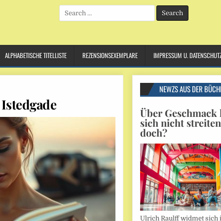
Search
for:
ALPHABETISCHE TITELLISTE
REZENSIONSEXEMPLARE
IMPRESSUM U. DATENSCHUT
NEWZS AUS DER BÜCH
 Istedgade
Über Geschmack l
sich nicht streite
doch?
Ulrich Raulff widmet sich 