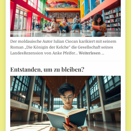
Der moldauische Autor Iulian Ciocan karikiert mit seinem
Roman „Die Königin der Kelche” die Gesellschaft seines
LandesRezension von Anke Pfeifer…
Weiterlesen …
Entstanden, um zu bleiben?