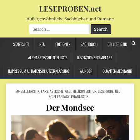
LESEPROBEN.net
Außergewöhnliche Sachbücher und Romane
Search
for:
STARTSEITE
NEU
EDITIONEN
SACHBUCH
BELLETRISTIK
ALPHABETISCHE TITELLISTE
REZENSIONSEXEMPLARE
IMPRESSUM U. DATENSCHUTZERKLÄRUNG
WUNDER
QUANTENMECHANIK
POSTED
BELLETRISTIK
,
FANSTASTISCHE WELT
,
HELIKON EDITION
,
LESEPROBE
,
NEU
,
IN
SCIFI-FANTASY-PHANTASTIK
Der Mondsee