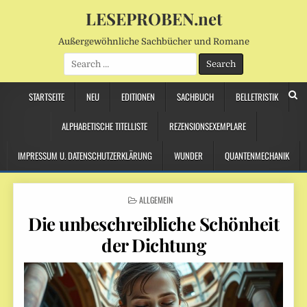
LESEPROBEN.net
Außergewöhnliche Sachbücher und Romane
Search
for:
STARTSEITE
NEU
EDITIONEN
SACHBUCH
BELLETRISTIK
ALPHABETISCHE TITELLISTE
REZENSIONSEXEMPLARE
IMPRESSUM U. DATENSCHUTZERKLÄRUNG
WUNDER
QUANTENMECHANIK
POSTED
ALLGEMEIN
IN
Die unbeschreibliche Schönheit
der Dichtung