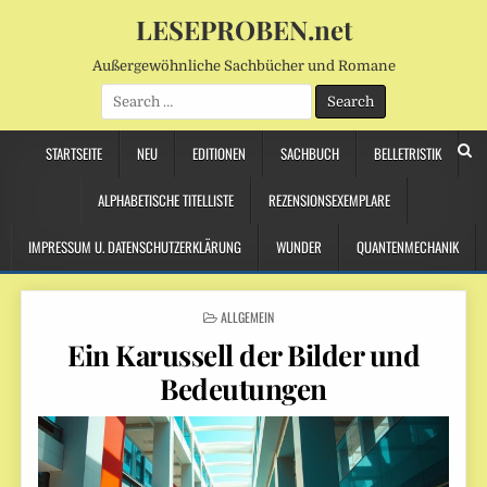
LESEPROBEN.net
Außergewöhnliche Sachbücher und Romane
Search
for:
STARTSEITE
NEU
EDITIONEN
SACHBUCH
BELLETRISTIK
ALPHABETISCHE TITELLISTE
REZENSIONSEXEMPLARE
IMPRESSUM U. DATENSCHUTZERKLÄRUNG
WUNDER
QUANTENMECHANIK
POSTED
ALLGEMEIN
IN
Ein Karussell der Bilder und
Bedeutungen