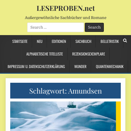
LESEPROBEN.net
Außergewöhnliche Sachbücher und Romane
Search
for:
STARTSEITE
NEU
EDITIONEN
SACHBUCH
BELLETRISTIK
ALPHABETISCHE TITELLISTE
REZENSIONSEXEMPLARE
IMPRESSUM U. DATENSCHUTZERKLÄRUNG
WUNDER
QUANTENMECHANIK
Schlagwort:
Amundsen