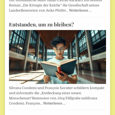
Der moldauische Autor Iulian Ciocan karikiert mit seinem
Roman „Die Königin der Kelche” die Gesellschaft seines
LandesRezension von Anke Pfeifer…
Weiterlesen …
Entstanden, um zu bleiben?
Silvana Condemi und François Savatier schildern kompakt
und informativ die „Entdeckung einer neuen
Menschenart“Rezension von Jörg Füllgrabe zuSilvana
Condemi; François…
Weiterlesen …