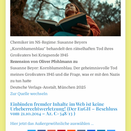
Chemiker im NS-Regime: Susanne Beyers
„Kornblumenblau“ behandelt den rätselhaften Tod ihres
Großvaters bei Kriegsende 1945
Rezension von Oliver Pfohlmann zu
Susanne Beyer: Kornblumenblau. Der geheimnisvolle Tod
meines Großvaters 1945 und die Frage, was er mit den Nazis
zu tun hatte
Deutsche Verlags-Anstalt, München 2025
Zur Quelle wechseln
Einbinden fremder Inhalte im Web ist keine
Urheberrechtsverletzung! (Der EuGH – Beschluss
vom 21.10.2014 – Az. C-348/13 )
Hier jetzt das Außergewöhnliche auswählen …