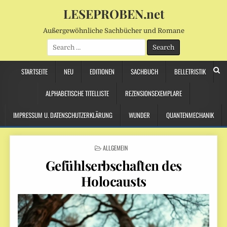
LESEPROBEN.net
Außergewöhnliche Sachbücher und Romane
Search
for:
STARTSEITE
NEU
EDITIONEN
SACHBUCH
BELLETRISTIK
ALPHABETISCHE TITELLISTE
REZENSIONSEXEMPLARE
IMPRESSUM U. DATENSCHUTZERKLÄRUNG
WUNDER
QUANTENMECHANIK
POSTED
ALLGEMEIN
IN
Gefühlserbschaften des
Holocausts