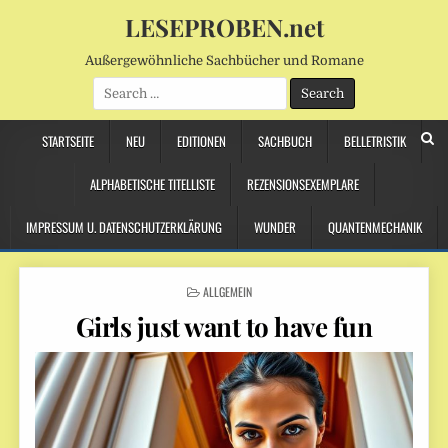
LESEPROBEN.net
Außergewöhnliche Sachbücher und Romane
Search
for:
STARTSEITE
NEU
EDITIONEN
SACHBUCH
BELLETRISTIK
ALPHABETISCHE TITELLISTE
REZENSIONSEXEMPLARE
IMPRESSUM U. DATENSCHUTZERKLÄRUNG
WUNDER
QUANTENMECHANIK
POSTED
ALLGEMEIN
IN
Girls just want to have fun