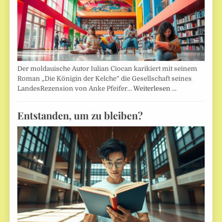
Der moldauische Autor Iulian Ciocan karikiert mit seinem
Roman „Die Königin der Kelche” die Gesellschaft seines
LandesRezension von Anke Pfeifer…
Weiterlesen …
Entstanden, um zu bleiben?