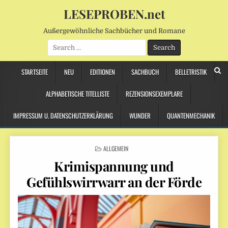
LESEPROBEN.net
Außergewöhnliche Sachbücher und Romane
Search
for:
STARTSEITE
NEU
EDITIONEN
SACHBUCH
BELLETRISTIK
ALPHABETISCHE TITELLISTE
REZENSIONSEXEMPLARE
IMPRESSUM U. DATENSCHUTZERKLÄRUNG
WUNDER
QUANTENMECHANIK
POSTED
ALLGEMEIN
IN
Krimispannung und
Gefühlswirrwarr an der Förde