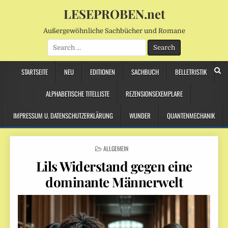
LESEPROBEN.net
Außergewöhnliche Sachbücher und Romane
Search
for:
STARTSEITE
NEU
EDITIONEN
SACHBUCH
BELLETRISTIK
ALPHABETISCHE TITELLISTE
REZENSIONSEXEMPLARE
IMPRESSUM U. DATENSCHUTZERKLÄRUNG
WUNDER
QUANTENMECHANIK
POSTED
ALLGEMEIN
IN
Lils Widerstand gegen eine
dominante Männerwelt