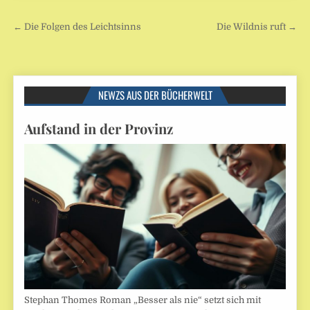
Beitragsnavigation
← Die Folgen des Leichtsinns
Die Wildnis ruft →
NEWZS AUS DER BÜCHERWELT
Aufstand in der Provinz
Stephan Thomes Roman „Besser als nie“ setzt sich mit