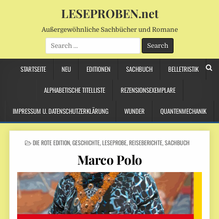
LESEPROBEN.net
Außergewöhnliche Sachbücher und Romane
Search
for:
STARTSEITE
NEU
EDITIONEN
SACHBUCH
BELLETRISTIK
ALPHABETISCHE TITELLISTE
REZENSIONSEXEMPLARE
IMPRESSUM U. DATENSCHUTZERKLÄRUNG
WUNDER
QUANTENMECHANIK
POSTED
DIE ROTE EDITION
,
GESCHICHTE
,
LESEPROBE
,
REISEBERICHTE
,
SACHBUCH
IN
Marco Polo