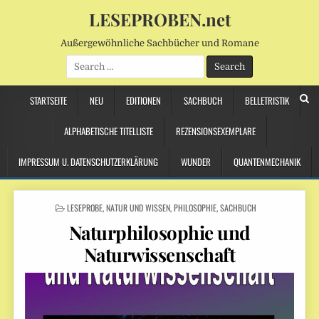
LESEPROBEN.net
Außergewöhnliche Sachbücher und Romane
Search
for:
STARTSEITE
NEU
EDITIONEN
SACHBUCH
BELLETRISTIK
ALPHABETISCHE TITELLISTE
REZENSIONSEXEMPLARE
IMPRESSUM U. DATENSCHUTZERKLÄRUNG
WUNDER
QUANTENMECHANIK
POSTED
LESEPROBE
,
NATUR UND WISSEN
,
PHILOSOPHIE
,
SACHBUCH
IN
Naturphilosophie und
Naturwissenschaft