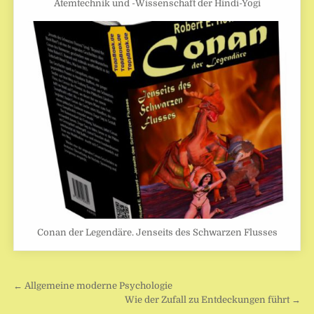
Atemtechnik und -Wissenschaft der Hindi-Yogi
Conan der Legendäre. Jenseits des Schwarzen Flusses
Beitragsnavigation
← Allgemeine moderne Psychologie
Wie der Zufall zu Entdeckungen führt →