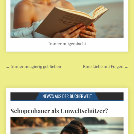
Immer mitgemischt
Beitragsnavigation
← Immer neugierig geblieben
Eine Liebe mit Folgen →
NEWZS AUS DER BÜCHERWELT
Schopenhauer als Umweltschützer?