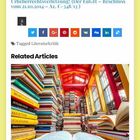
Urheberrechtsverletzung! (Der EuGH – Beschluss
vom 21.10.2014 – Az. C-348/13 )
S
h
ar
e:
Tagged
Literaturkritik
Related Articles