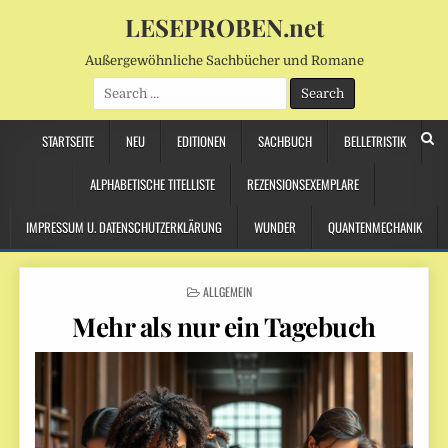
LESEPROBEN.net
Außergewöhnliche Sachbücher und Romane
Search
for:
STARTSEITE
NEU
EDITIONEN
SACHBUCH
BELLETRISTIK
ALPHABETISCHE TITELLISTE
REZENSIONSEXEMPLARE
IMPRESSUM U. DATENSCHUTZERKLÄRUNG
WUNDER
QUANTENMECHANIK
POSTED
ALLGEMEIN
IN
Mehr als nur ein Tagebuch