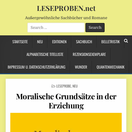
LESEPROBEN.net
Außergewöhnliche Sachbücher und Romane
Search
for:
STARTSEITE
NEU
EDITIONEN
SACHBUCH
BELLETRISTIK
ALPHABETISCHE TITELLISTE
REZENSIONSEXEMPLARE
IMPRESSUM U. DATENSCHUTZERKLÄRUNG
WUNDER
QUANTENMECHANIK
POSTED
LESEPROBE
,
NEU
IN
Moralische Grundsätze in der
Erziehung