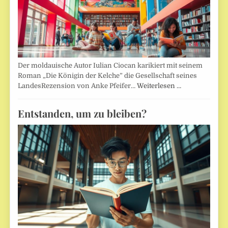
Der moldauische Autor Iulian Ciocan karikiert mit seinem
Roman „Die Königin der Kelche” die Gesellschaft seines
LandesRezension von Anke Pfeifer…
Weiterlesen …
Entstanden, um zu bleiben?