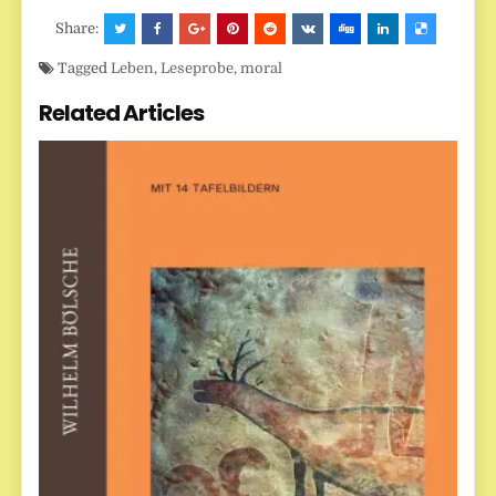
Share:
Tagged
Leben
,
Leseprobe
,
moral
Related Articles