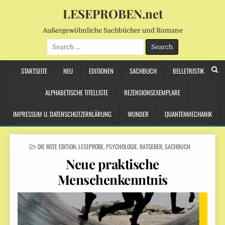
LESEPROBEN.net
Außergewöhnliche Sachbücher und Romane
Search
for:
STARTSEITE
NEU
EDITIONEN
SACHBUCH
BELLETRISTIK
ALPHABETISCHE TITELLISTE
REZENSIONSEXEMPLARE
IMPRESSUM U. DATENSCHUTZERKLÄRUNG
WUNDER
QUANTENMECHANIK
POSTED
DIE ROTE EDITION
,
LESEPROBE
,
PSYCHOLOGIE
,
RATGEBER
,
SACHBUCH
IN
Neue praktische
Menschenkenntnis