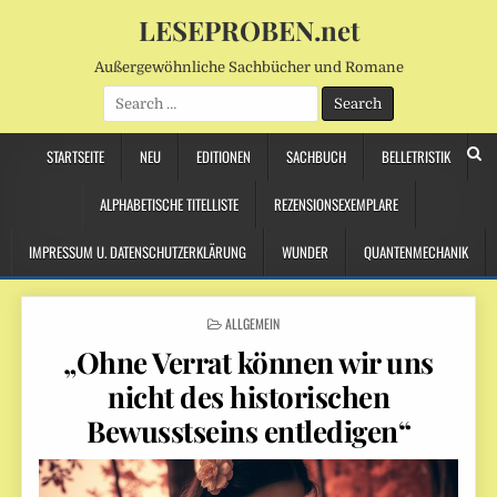
LESEPROBEN.net
Außergewöhnliche Sachbücher und Romane
Search
for:
STARTSEITE
NEU
EDITIONEN
SACHBUCH
BELLETRISTIK
ALPHABETISCHE TITELLISTE
REZENSIONSEXEMPLARE
IMPRESSUM U. DATENSCHUTZERKLÄRUNG
WUNDER
QUANTENMECHANIK
POSTED
ALLGEMEIN
IN
„Ohne Verrat können wir uns
nicht des historischen
Bewusstseins entledigen“