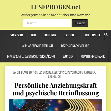
LESEPROBEN.net
Außergewöhnliche Sachbücher und Romane
Search
for:
STARTSEITE
NEU
EDITIONEN
SACHBUCH
BELLETRISTIK
ALPHABETISCHE TITELLISTE
REZENSIONSEXEMPLARE
IMPRESSUM U. DATENSCHUTZERKLÄRUNG
WUNDER
QUANTENMECHANIK
POSTED
DIE BLAUE EDITION
,
LESEPROBE
,
LESETOPP30
,
PSYCHOLOGIE
,
RATGEBER
,
IN
SACHBUCH
Persönliche Anziehungskraft
und psychische Beeinflussung