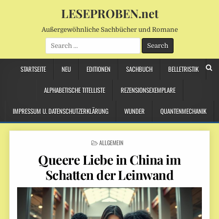
LESEPROBEN.net
Außergewöhnliche Sachbücher und Romane
Search
for:
STARTSEITE
NEU
EDITIONEN
SACHBUCH
BELLETRISTIK
ALPHABETISCHE TITELLISTE
REZENSIONSEXEMPLARE
IMPRESSUM U. DATENSCHUTZERKLÄRUNG
WUNDER
QUANTENMECHANIK
POSTED
ALLGEMEIN
IN
Queere Liebe in China im
Schatten der Leinwand