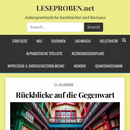
LESEPROBEN.net
Außergewöhnliche Sachbücher und Romane
Search
for:
STARTSEITE
NEU
EDITIONEN
SACHBUCH
BELLETRISTIK
ALPHABETISCHE TITELLISTE
REZENSIONSEXEMPLARE
IMPRESSUM U. DATENSCHUTZERKLÄRUNG
WUNDER
QUANTENMECHANIK
POSTED
ALLGEMEIN
IN
Rückblicke auf die Gegenwart