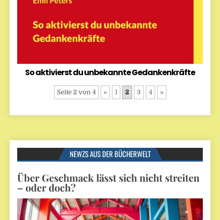
So aktivierst du unbekannte Gedankenkräfte
Seite 2 von 4
«
1
2
3
4
»
NEWZS AUS DER BÜCHERWELT
Über Geschmack lässt sich nicht streiten
– oder doch?