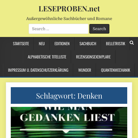
LESEPROBEN.net
Außergewöhnliche Sachbücher und Romane
Search
for:
STARTSEITE
NEU
EDITIONEN
SACHBUCH
BELLETRISTIK
ALPHABETISCHE TITELLISTE
REZENSIONSEXEMPLARE
IMPRESSUM U. DATENSCHUTZERKLÄRUNG
WUNDER
QUANTENMECHANIK
Schlagwort:
Denken