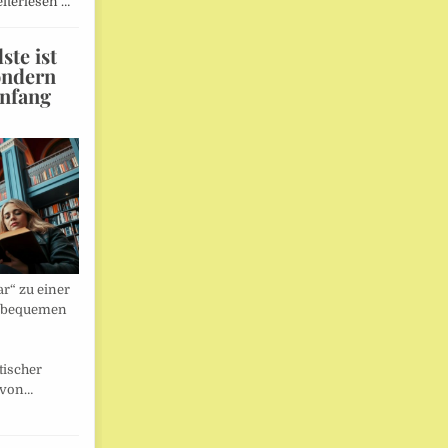
iterlesen …
te ist
ondern
Anfang
r“ zu einer
nbequemen
tischer
 von…