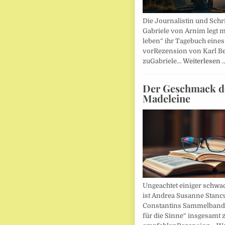
Die Journalistin und Schri
Gabriele von Arnim legt m
leben“ ihr Tagebuch eines
vorRezension von Karl Be
zuGabriele…
Weiterlesen 
Der Geschmack d
Madeleine
Ungeachtet einiger schwac
ist Andrea Susanne Stanc
Constantins Sammelband 
für die Sinne“ insgesamt 