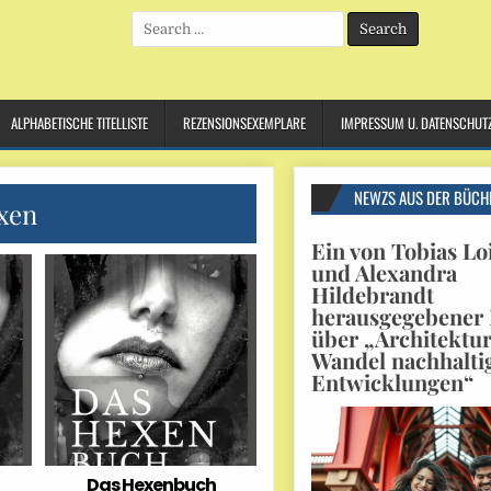
Search
for:
ALPHABETISCHE TITELLISTE
REZENSIONSEXEMPLARE
IMPRESSUM U. DATENSCHUT
NEWZS AUS DER BÜCH
xen
Ein von Tobias Lo
und Alexandra
Hildebrandt
herausgegebener
über „Architektu
Wandel nachhalti
Entwicklungen“
Das Hexenbuch