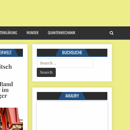
ZERKLÄRUNG
WUNDER
QUANTENMECHANIK
ERWELT
BUCHSUCHE
Search
itsch
for:
 Band
r im
ger
AMAURY