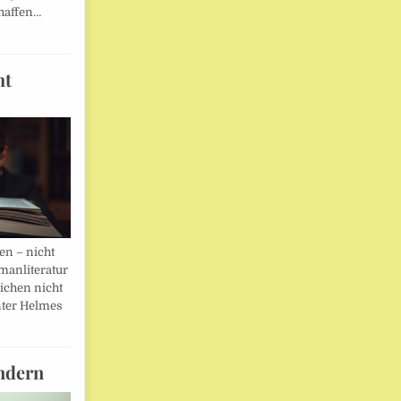
haffen…
ht
en – nicht
manliteratur
eichen nicht
ter Helmes
ndern