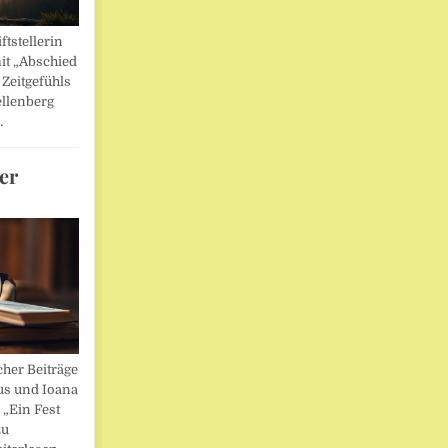
ftstellerin
it „Abschied
 Zeitgefühls
llenberg
…
er
her Beiträge
us und Ioana
„Ein Fest
zu