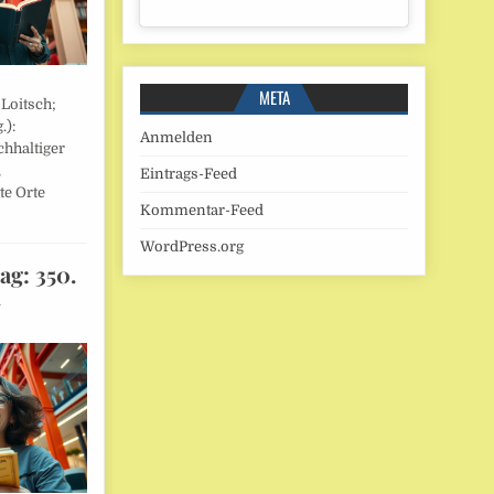
META
 Loitsch;
.):
Anmelden
hhaltiger
,
Eintrags-Feed
te Orte
Kommentar-Feed
WordPress.org
ag: 350.
l