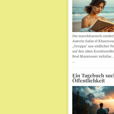
Die marokkanisch-nieder
Autorin Safae el Khannouss
„Oroppa“ aus südlicher Pe
auf den alten KontinentR
Beat Mazenauer zuSafae
…
Ein Tagebuch suc
Öffentlichkeit