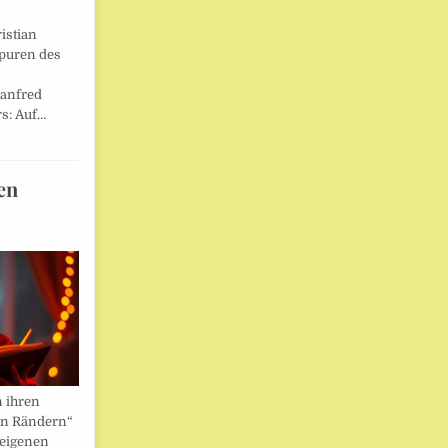
istian
Spuren des
anfred
s: Auf…
en
n ihren
en Rändern“
 eigenen