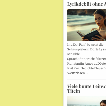
Lyrikdebüt ohne 
In „Exit Pan“ beweist die
Schauspielerin Dörte Lys
sensible
SprachkönnerschaftReze
Konstantin Ames zuDörte
Exit Pan. GedichteKlever V
Weiterlesen …
Viele bunte Lein
Titeln