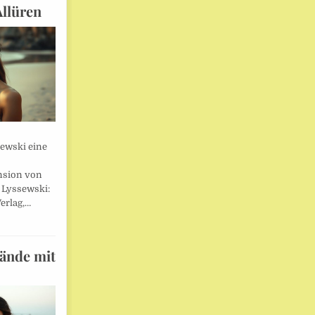
Allüren
sewski eine
nsion von
 Lyssewski:
erlag,…
wände mit