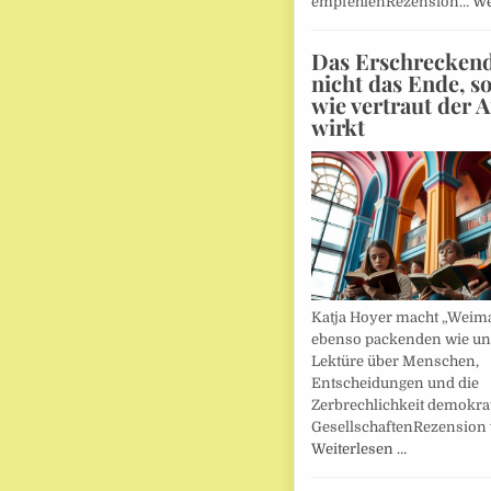
empfehlenRezension…
We
Das Erschreckends
nicht das Ende, s
wie vertraut der 
wirkt
Katja Hoyer macht „Weima
ebenso packenden wie u
Lektüre über Menschen,
Entscheidungen und die
Zerbrechlichkeit demokra
GesellschaftenRezension
Weiterlesen …