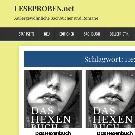
LESEPROBEN.net
Außergewöhnliche Sachbücher und Romane
STARTSEITE
NEU
EDITIONEN
SACHBUCH
BELLETRISTIK
Schlagwort:
He
Das Hexenbuch
Das Hexenbuch