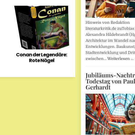
Hinweis von Redaktion
literaturkritik.de zuTobias
Alexandra Hildebrandt (Hg
Architektur im Wandel nac
Entwicklungen. Baukunst
Stadtentwicklung und Drit
Conan der Legendäre:
zwischen…
Weiterlesen …
Rote Nägel
Jubiläums-Nachtr
Todestag von Pau
Gerhardt