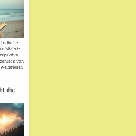
ländische
i blickt in
rspektive
ezension von
…
Weiterlesen
ht die