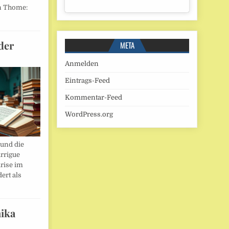
n Thome:
der
META
Anmelden
Eintrags-Feed
Kommentar-Feed
WordPress.org
und die
rrigue
rise im
ert als
ika