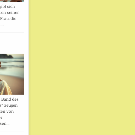
ibt sich
ren seiner
Frau, die
n …
. Band des
s“ zeugen
ten von
er
esen …