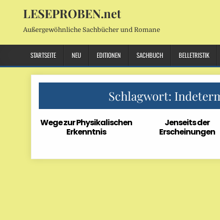
LESEPROBEN.net
Außergewöhnliche Sachbücher und Romane
STARTSEITE
NEU
EDITIONEN
SACHBUCH
BELLETRISTIK
Schlagwort:
Indeter
Wege zur Physikalischen
Jenseits der
Erkenntnis
Erscheinungen