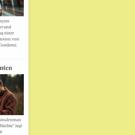
nçois
kt und
ng einer
nsion von
 Condemi;
nten
minalroman
Nächte“ legt
it