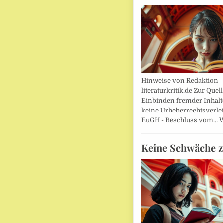
Hinweise von Redaktion
literaturkritik.de Zur Que
Einbinden fremder Inhalt
keine Urheberrechtsverle
EuGH - Beschluss vom…
W
Keine Schwäche z