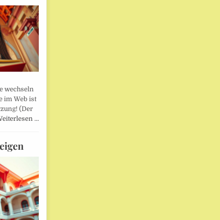
lle wechseln
e im Web ist
tzung! (Der
eiterlesen …
eigen