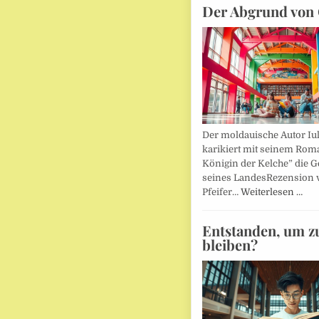
Der Abgrund von 
Der moldauische Autor Iu
karikiert mit seinem Rom
Königin der Kelche” die G
seines LandesRezension 
Pfeifer…
Weiterlesen …
Entstanden, um z
bleiben?