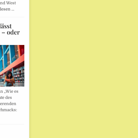
und West
lesen …
ässt
n – oder
in „Wie es
hte des
ierenden
chmacks: