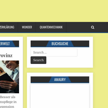
ZERKLÄRUNG
WUNDER
QUANTENMECHANIK
ERWELT
BUCHSUCHE
Search
rovinz
for:
AMAURY
esser als
onspflege in
Rezension