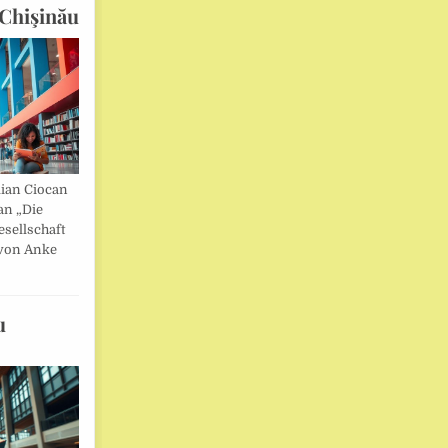
Chişinău
lian Ciocan
an „Die
esellschaft
von Anke
u