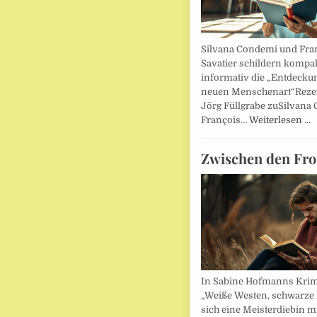
Silvana Condemi und Fra
Savatier schildern kompa
informativ die „Entdecku
neuen Menschenart“Reze
Jörg Füllgrabe zuSilvana
François…
Weiterlesen …
Zwischen den Fro
In Sabine Hofmanns Kri
„Weiße Westen, schwarze 
sich eine Meisterdiebin m