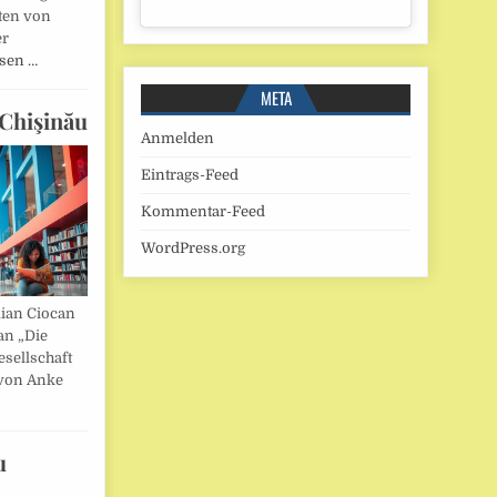
ten von
er
esen …
META
Chişinău
Anmelden
Eintrags-Feed
Kommentar-Feed
WordPress.org
lian Ciocan
an „Die
esellschaft
von Anke
u