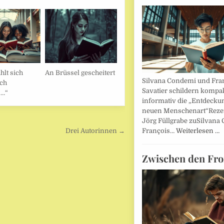
hlt sich
An Brüssel gescheitert
Silvana Condemi und Fra
rch
Savatier schildern kompa
n…“
informativ die „Entdecku
neuen Menschenart“Reze
Jörg Füllgrabe zuSilvana
Drei Autorinnen →
François…
Weiterlesen …
Zwischen den Fro