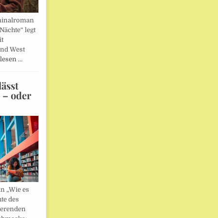
minalroman
Nächte“ legt
it
und West
lesen …
ässt
n – oder
in „Wie es
hte des
ierenden