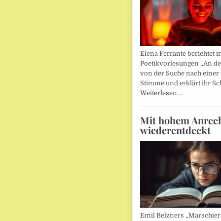
Elena Ferrante berichtet i
Poetikvorlesungen „An d
von der Suche nach einer
Stimme und erklärt ihr Sc
Weiterlesen …
Mit hohem Anrec
wiederentdeckt
Emil Belzners „Marschier