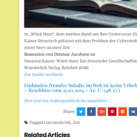
In „Witch Hunt“, dem zweiten Band um ihre Undercover-Erm
Kaiser literarisch gekonnt mit dem Problem des Cybermobb
einen Nerv unserer Zeit
Rezension von Dietmar Jacobsen zu
Susanne Kaiser: Witch Hunt. Ein fesselnder Gesellschaft
Wunderlich Verlag, Reinbek 2026
Zur Quelle wechseln
Einbinden fremder Inhalte im Web ist keine Urhe
– Beschluss vom 21.10.2014 – Az. C-348/13 )
Hier jetzt das Außergewöhnliche auswählen …
Share:
Tagged
Literaturkritik
,
Zeit
Related Articles