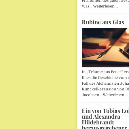
Phänomen des guten Ges
Was…
Weiterlesen …
Rubine aus Glas
In „Träume aus Feuer“ erz
Illies die Geschichte vom 
Fall des Alchemisten Joh
KunckelRezension von D
Jacobsen…
Weiterlesen …
Ein von Tobias Lo
und Alexandra
Hildebrandt
herausgegebener