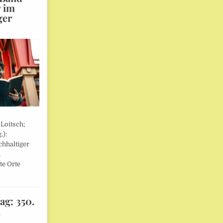
r im
ger
 Loitsch;
.):
hhaltiger
,
te Orte
ag: 350.
l