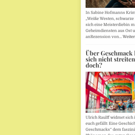
In Sabine Hofmanns Kri
„Weiße Westen, schwarze 
sich eine Meisterdiebin m
Geheimdiensten aus Ost 
anRezension von…
Weiter
Über Geschmack l
sich nicht streite
doch?
Ulrich Raulff widmet sich 
euch gefällt: Eine Geschic
Geschmacks“ dem faszin