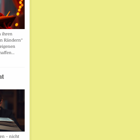
n ihren
en Rändern“
 eigenen
haffen…
ht
en – nicht