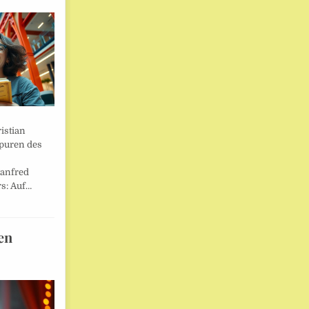
istian
Spuren des
anfred
s: Auf…
en