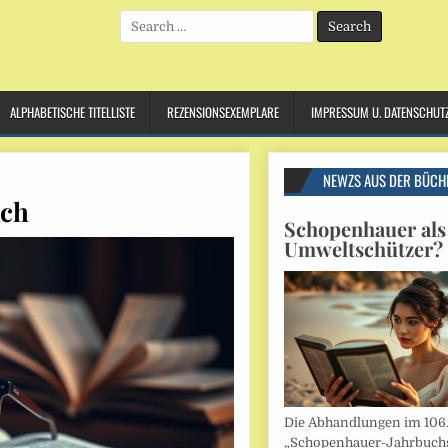
Search
for:
ALPHABETISCHE TITELLISTE
REZENSIONSEXEMPLARE
IMPRESSUM U. DATENSCHUT
NEWZS AUS DER BÜCH
ich
Schopenhauer als
Umweltschützer?
Die Abhandlungen im 106
„Schopenhauer-Jahrbuch