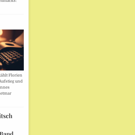
chmacks:
ählt Florien
Aufstieg und
annes
ietmar
itsch
 Band