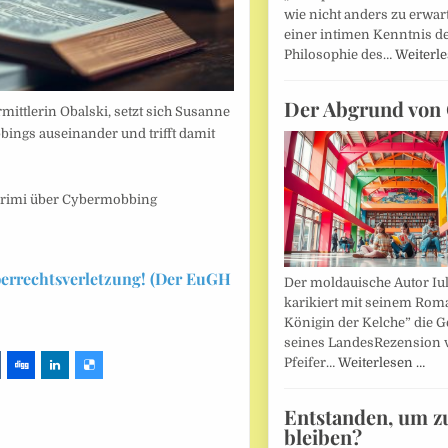
wie nicht anders zu erwar
einer intimen Kenntnis d
Philosophie des…
Weiterl
Der Abgrund von 
ittlerin Obalski, setzt sich Susanne
ings auseinander und trifft damit
skrimi über Cybermobbing
berrechtsverletzung! (Der EuGH
Der moldauische Autor Iu
karikiert mit seinem Rom
Königin der Kelche” die G
seines LandesRezension 
Pfeifer…
Weiterlesen …
Entstanden, um z
bleiben?