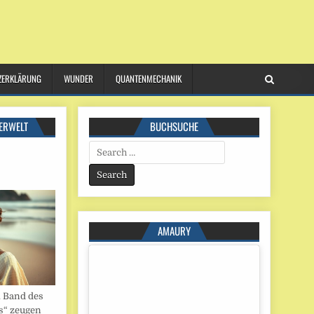
ZERKLÄRUNG
WUNDER
QUANTENMECHANIK
ERWELT
BUCHSUCHE
Search
for:
AMAURY
. Band des
s“ zeugen