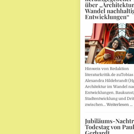
über „Architektu
Wandel nachhalti
Entwicklungen“
Hinweis von Redaktion
literaturkritik.de zuTobias
Alexandra Hildebrandt (Hg
Architektur im Wandel nac
Entwicklungen. Baukunst
Stadtentwicklung und Drit
zwischen…
Weiterlesen …
Jubiläums-Nachtr
Todestag von Pau
Gerhardt