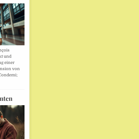
nçois
kt und
ng einer
nsion von
 Condemi;
nten