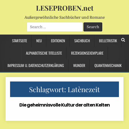
LESEPROBEN.net
Außergewöhnliche Sachbücher und Romane
Search
for:
STARTSEITE
NEU
EDITIONEN
SACHBUCH
BELLETRISTIK
ALPHABETISCHE TITELLISTE
REZENSIONSEXEMPLARE
IMPRESSUM U. DATENSCHUTZERKLÄRUNG
WUNDER
QUANTENMECHANIK
Schlagwort:
Latènezeit
Die geheimnisvolle Kultur der alten Kelten