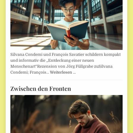
Silvana Condemi und François Savatier schildern kompakt
und informativ die „Entdeckung einer neuen
Menschenart“Rezension von Jörg Füllgrabe zuSilvana
Condemi; François…
Weiterlesen …
Zwischen den Fronten