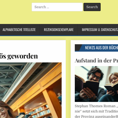
Search
for:
ALPHABETISCHE TITELLISTE
REZENSIONSEXEMPLARE
IMPRESSUM U. DATENSCHUT
NEWZS AUS DER BÜCH
rvös geworden
Aufstand in der P
Stephan Thomes Roman „B
nie“ setzt sich mit Traditi
der Provinz auseinander