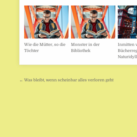
Wie die Mütter, so die
Monster in der
Inmitten 
Töchter
Bibliothek
Bücherre
Naturidyl
Beitragsnavigation
← Was bleibt, wenn scheinbar alles verloren geht