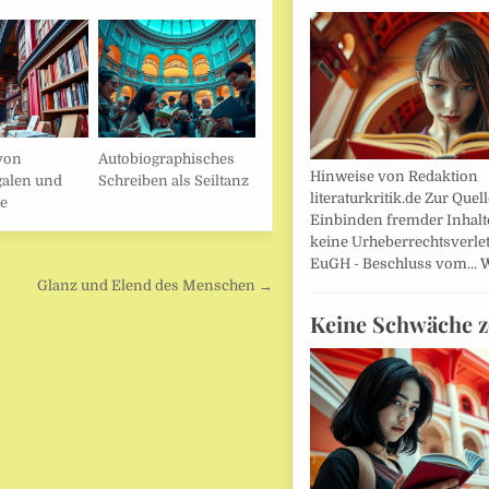
von
Autobiographisches
Hinweise von Redaktion
galen und
Schreiben als Seiltanz
literaturkritik.de Zur Que
le
Einbinden fremder Inhalt
keine Urheberrechtsverle
EuGH - Beschluss vom…
W
Glanz und Elend des Menschen →
Keine Schwäche z