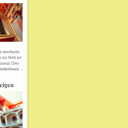
lle wechseln
e im Web ist
tzung! (Der
eiterlesen …
eigen