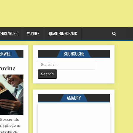
ZERKLÄRUNG
WUNDER
QUANTENMECHANIK
ERWELT
BUCHSUCHE
Search
rovinz
for:
AMAURY
esser als
onspflege in
Rezension