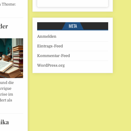
n Thome:
der
META
Anmelden
Eintrags-Feed
Kommentar-Feed
WordPress.org
und die
rrigue
rise im
ert als
ika