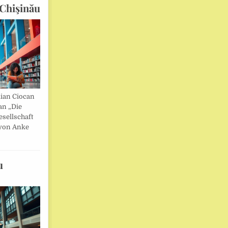
Chişinău
lian Ciocan
an „Die
esellschaft
von Anke
u