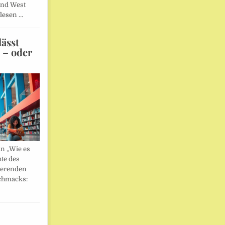
und West
lesen …
ässt
n – oder
in „Wie es
hte des
ierenden
chmacks: