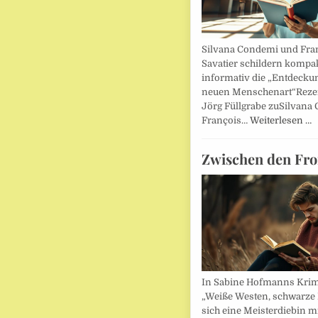
Silvana Condemi und Fra
Savatier schildern kompa
informativ die „Entdecku
neuen Menschenart“Reze
Jörg Füllgrabe zuSilvana
François…
Weiterlesen …
Zwischen den Fro
In Sabine Hofmanns Kri
„Weiße Westen, schwarze 
sich eine Meisterdiebin m