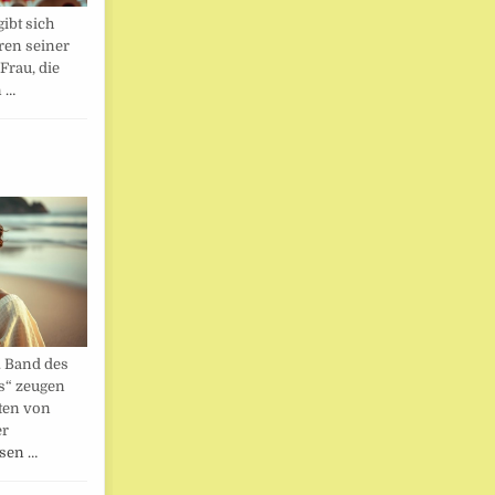
ibt sich
ren seiner
Frau, die
n …
. Band des
s“ zeugen
ten von
er
esen …