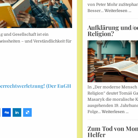
von Peter Mohr zuStepha
Besser…
Weiterlesen …
Aufklärung und/o
Religion?
 und Gesellschaft ist ein
wissheiten – und Verständlichkeit für
berrechtsverletzung! (Der EuGH
In „Der moderne Mensch 
Religion“ deutet Tomáš Ga
Masaryk die moralische K
ausgehenden 19. Jahrhund
Folge…
Weiterlesen …
Zum Tod von Mon
Helfer