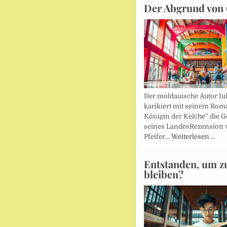
Der Abgrund von 
Der moldauische Autor Iu
karikiert mit seinem Rom
Königin der Kelche” die G
seines LandesRezension 
Pfeifer…
Weiterlesen …
Entstanden, um z
bleiben?