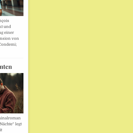
nçois
kt und
ng einer
nsion von
 Condemi;
nten
minalroman
Nächte“ legt
it