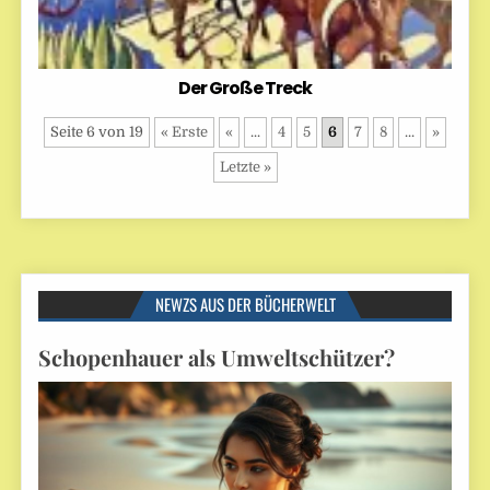
Der Große Treck
Seite 6 von 19
« Erste
«
...
4
5
6
7
8
...
»
Letzte »
NEWZS AUS DER BÜCHERWELT
Schopenhauer als Umweltschützer?