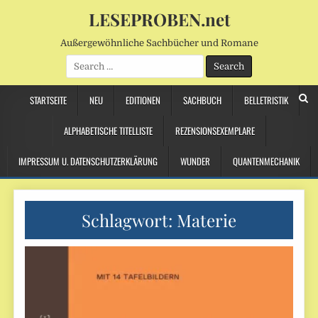
LESEPROBEN.net
Außergewöhnliche Sachbücher und Romane
Search
for:
STARTSEITE
NEU
EDITIONEN
SACHBUCH
BELLETRISTIK
ALPHABETISCHE TITELLISTE
REZENSIONSEXEMPLARE
IMPRESSUM U. DATENSCHUTZERKLÄRUNG
WUNDER
QUANTENMECHANIK
Schlagwort:
Materie