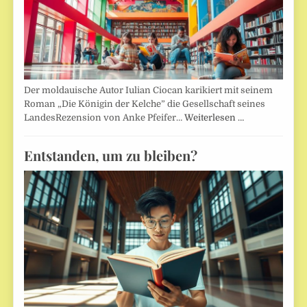
Der moldauische Autor Iulian Ciocan karikiert mit seinem
Roman „Die Königin der Kelche” die Gesellschaft seines
LandesRezension von Anke Pfeifer…
Weiterlesen …
Entstanden, um zu bleiben?