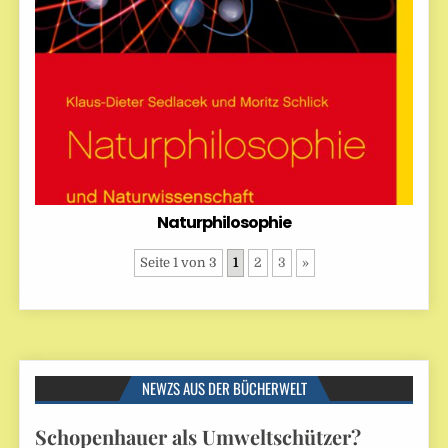
Naturphilosophie
Seite 1 von 3
1
2
3
»
NEWZS AUS DER BÜCHERWELT
Schopenhauer als Umweltschützer?