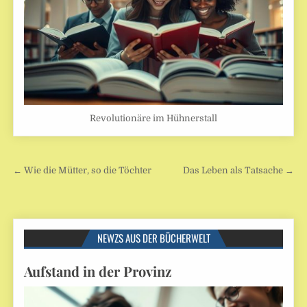
Revolutionäre im Hühnerstall
Beitragsnavigation
← Wie die Mütter, so die Töchter
Das Leben als Tatsache →
NEWZS AUS DER BÜCHERWELT
Aufstand in der Provinz