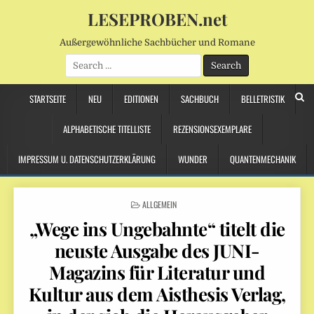
LESEPROBEN.net
Außergewöhnliche Sachbücher und Romane
Search
for:
STARTSEITE
NEU
EDITIONEN
SACHBUCH
BELLETRISTIK
ALPHABETISCHE TITELLISTE
REZENSIONSEXEMPLARE
IMPRESSUM U. DATENSCHUTZERKLÄRUNG
WUNDER
QUANTENMECHANIK
POSTED
ALLGEMEIN
IN
„Wege ins Ungebahnte“ titelt die
neuste Ausgabe des JUNI-
Magazins für Literatur und
Kultur aus dem Aisthesis Verlag,