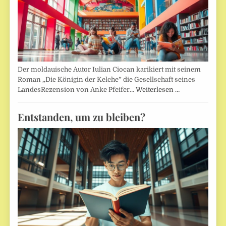
Der moldauische Autor Iulian Ciocan karikiert mit seinem
Roman „Die Königin der Kelche” die Gesellschaft seines
LandesRezension von Anke Pfeifer…
Weiterlesen …
Entstanden, um zu bleiben?