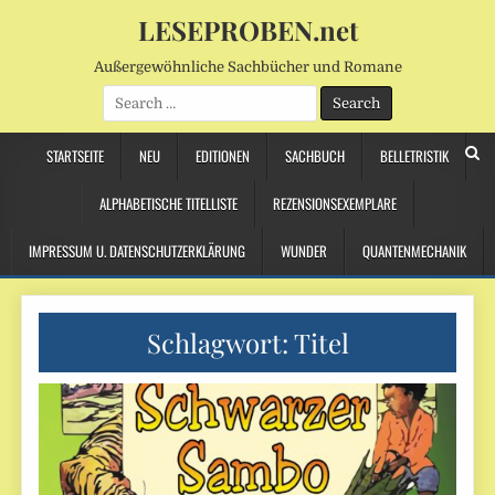
LESEPROBEN.net
Außergewöhnliche Sachbücher und Romane
Search
for:
STARTSEITE
NEU
EDITIONEN
SACHBUCH
BELLETRISTIK
ALPHABETISCHE TITELLISTE
REZENSIONSEXEMPLARE
IMPRESSUM U. DATENSCHUTZERKLÄRUNG
WUNDER
QUANTENMECHANIK
Schlagwort:
Titel