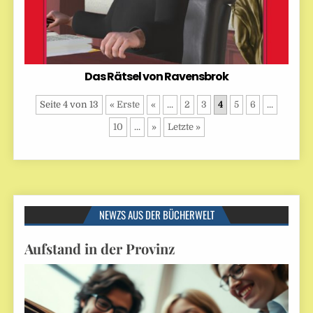
Das Rätsel von Ravensbrok
Seite 4 von 13
« Erste
«
...
2
3
4
5
6
...
10
...
»
Letzte »
NEWZS AUS DER BÜCHERWELT
Aufstand in der Provinz