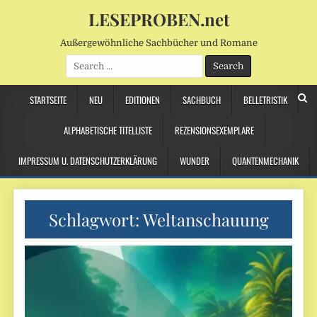
LESEPROBEN.net
Außergewöhnliche Sachbücher und Romane
Search
for:
STARTSEITE
NEU
EDITIONEN
SACHBUCH
BELLETRISTIK
ALPHABETISCHE TITELLISTE
REZENSIONSEXEMPLARE
IMPRESSUM U. DATENSCHUTZERKLÄRUNG
WUNDER
QUANTENMECHANIK
Schlagwort:
Weltanschauung