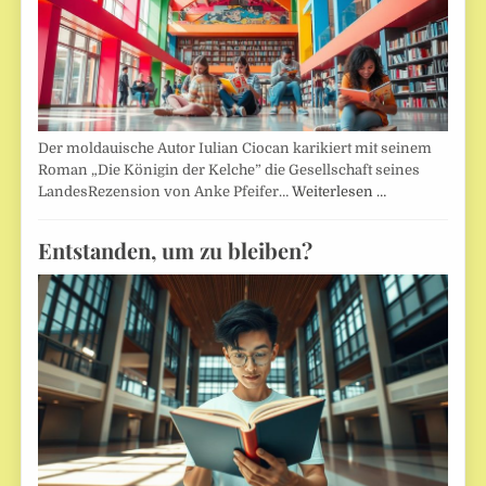
Der moldauische Autor Iulian Ciocan karikiert mit seinem
Roman „Die Königin der Kelche” die Gesellschaft seines
LandesRezension von Anke Pfeifer…
Weiterlesen …
Entstanden, um zu bleiben?