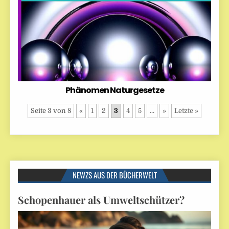
Phänomen Naturgesetze
Seite 3 von 8
«
1
2
3
4
5
...
»
Letzte »
NEWZS AUS DER BÜCHERWELT
Schopenhauer als Umweltschützer?