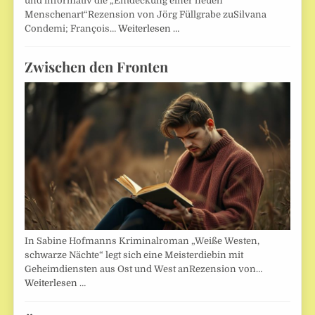
und informativ die „Entdeckung einer neuen
Menschenart“Rezension von Jörg Füllgrabe zuSilvana
Condemi; François…
Weiterlesen …
Zwischen den Fronten
In Sabine Hofmanns Kriminalroman „Weiße Westen,
schwarze Nächte“ legt sich eine Meisterdiebin mit
Geheimdiensten aus Ost und West anRezension von…
Weiterlesen …