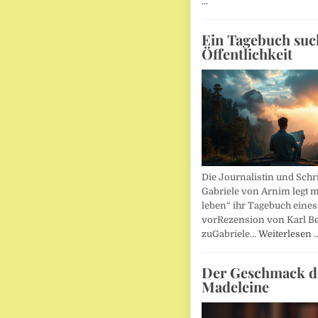
…
Ein Tagebuch suc
Öffentlichkeit
Die Journalistin und Schri
Gabriele von Arnim legt m
leben“ ihr Tagebuch eines
vorRezension von Karl Be
zuGabriele…
Weiterlesen 
Der Geschmack d
Madeleine