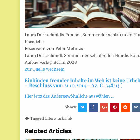
Laura Dürrschmidts Roman „Sommer der schlafenden Hund
Hassliebe
Rezension von Peter Mohr zu
Laura Dürrschmidt: Sommer der schlafenden Hunde. Ro
Aufbau Verlag, Berlin 2026
Zur Quelle wechseln
Einbinden fremder Inhalte im Web ist keine Urhe
– Beschluss vom 21.10.2014 – Az. C-348/13 )
Hier jetzt das Außergewöhnliche auswählen …
Share:
Tagged
Literaturkritik
Related Articles