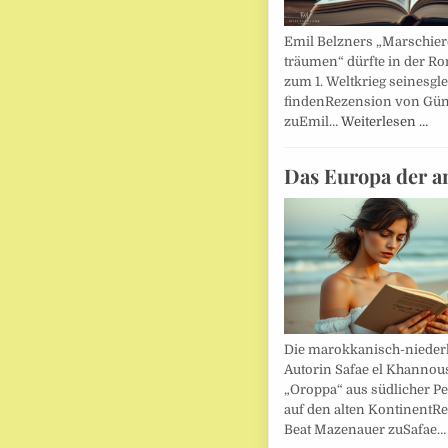
Emil Belzners „Marschier
träumen“ dürfte in der Ro
zum 1. Weltkrieg seinesgl
findenRezension von Gün
zuEmil…
Weiterlesen …
Das Europa der a
Die marokkanisch-nieder
Autorin Safae el Khannouss
„Oroppa“ aus südlicher Pe
auf den alten KontinentR
Beat Mazenauer zuSafae