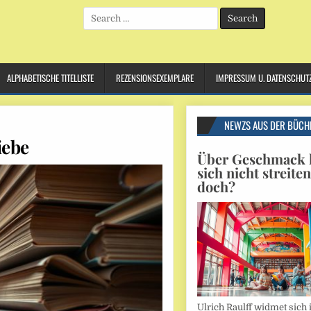
Search
for:
ALPHABETISCHE TITELLISTE
REZENSIONSEXEMPLARE
IMPRESSUM U. DATENSCHUT
NEWZS AUS DER BÜCH
iebe
Über Geschmack l
sich nicht streite
doch?
Ulrich Raulff widmet sich 