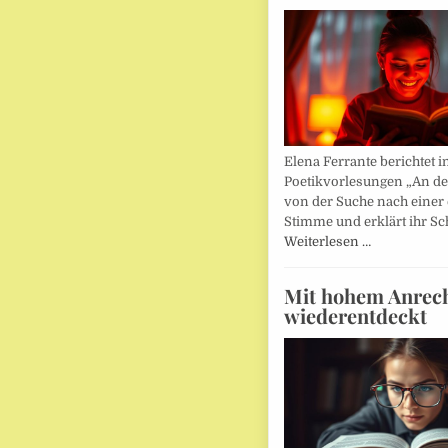
Elena Ferrante berichtet i
Poetikvorlesungen „An d
von der Suche nach einer
Stimme und erklärt ihr Sc
Weiterlesen …
Mit hohem Anrec
wiederentdeckt