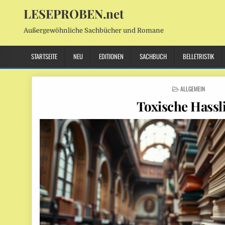
LESEPROBEN.net
Außergewöhnliche Sachbücher und Romane
STARTSEITE
NEU
EDITIONEN
SACHBUCH
BELLETRISTIK
POSTED
ALLGEMEIN
IN
Toxische Hassl