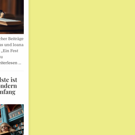
her Beiträge
us und Ioana
„Ein Fest
zu
iterlesen …
te ist
ondern
Anfang