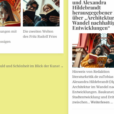
und Alexandra
Hildebrandt
herausgegebener
über „Architektu
Wandel nachhalti
Entwicklungen“
hungen mit
Die zweiten Welten
des Fritz Rudolf Fries
ssigen
uld und Schönheit im Blick der Kunst →
Hinweis von Redaktion
literaturkritik.de zuTobias
Alexandra Hildebrandt (Hg
Architektur im Wandel nac
Entwicklungen. Baukunst
Stadtentwicklung und Drit
zwischen…
Weiterlesen …