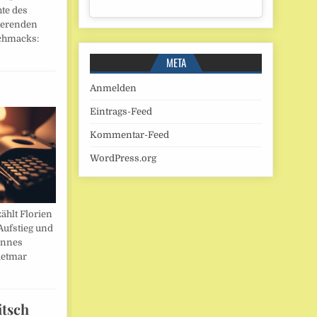
hte des
ierenden
chmacks:
META
Anmelden
Eintrags-Feed
Kommentar-Feed
WordPress.org
ählt Florien
Aufstieg und
annes
ietmar
itsch