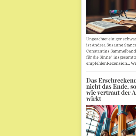
Ungeachtet einiger schwac
ist Andrea Susanne Stanc
Constantins Sammelband 
für die Sinne“ insgesamt 
empfehlenRezension…
We
Das Erschreckends
nicht das Ende, s
wie vertraut der 
wirkt