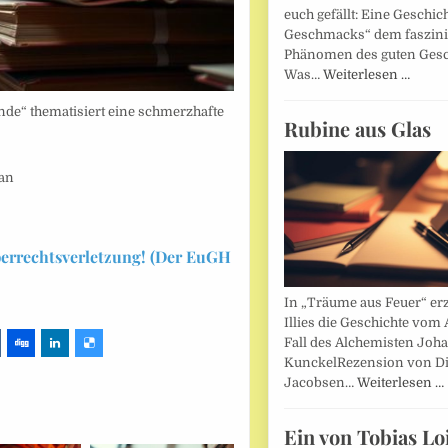
euch gefällt: Eine Geschic
Geschmacks“ dem faszin
Phänomen des guten Ges
Was…
Weiterlesen …
e“ thematisiert eine schmerzhafte
Rubine aus Glas
man
berrechtsverletzung! (Der EuGH
In „Träume aus Feuer“ erz
Illies die Geschichte vom 
Fall des Alchemisten Joh
KunckelRezension von D
Jacobsen…
Weiterlesen …
Ein von Tobias Lo