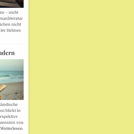
en – nicht
manliteratur
eichen nicht
ter Helmes
ndern
ländische
i blickt in
rspektive
ezension von
…
Weiterlesen