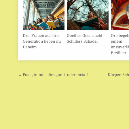
Drei Frauen aus drei
Goethes Geist sucht
Ortsbege
Generation lieben ihr
Schillers Schädel
einem
Daheim
unzuverlä
Erzähler
Beitragsnavigation
← Post-, trans-, ultra-, anti- oder meta-?
Körper, Sch