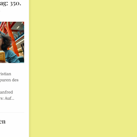
ag: 350.
l
istian
Spuren des
anfred
s: Auf…
en