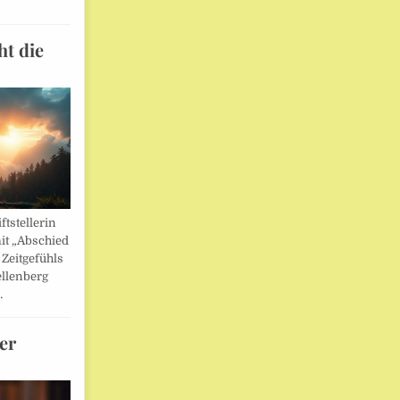
ht die
ftstellerin
it „Abschied
 Zeitgefühls
llenberg
…
er