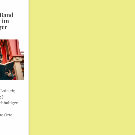
 Band
r im
ger
 Loitsch;
.):
hhaltiger
,
te Orte