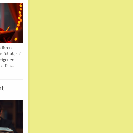
n ihren
en Rändern“
 eigenen
haffen…
ht