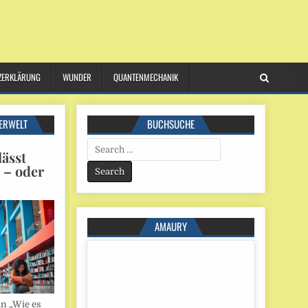
ZERKLÄRUNG
WUNDER
QUANTENMECHANIK
ERWELT
BUCHSUCHE
Search
ässt
for:
n – oder
AMAURY
in „Wie es