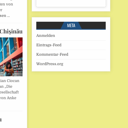
ten von
er
esen …
META
Chişinău
Anmelden
Eintrags-Feed
Kommentar-Feed
WordPress.org
lian Ciocan
an „Die
esellschaft
von Anke
u