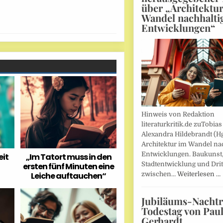
über „Architektu
Wandel nachhalti
Entwicklungen“
Hinweis von Redaktion
literaturkritik.de zuTobias
Alexandra Hildebrandt (Hg
Architektur im Wandel nac
Entwicklungen. Baukunst
eit
„Im Tatort muss in den
Stadtentwicklung und Drit
ersten fünf Minuten eine
zwischen…
Weiterlesen …
Leiche auftauchen“
Jubiläums-Nachtr
Todestag von Pau
Gerhardt