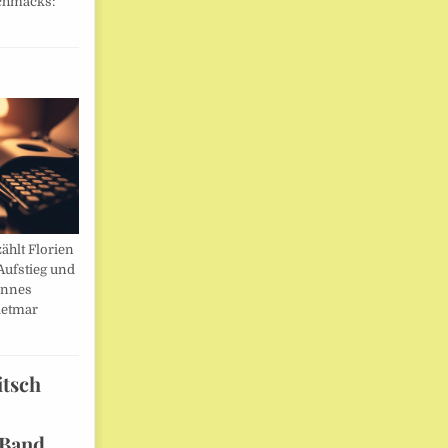
chmacks:
ählt Florien
Aufstieg und
annes
ietmar
itsch
 Band