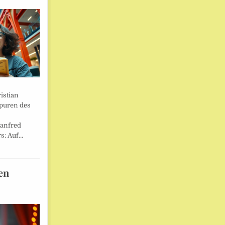
istian
Spuren des
anfred
s: Auf…
en