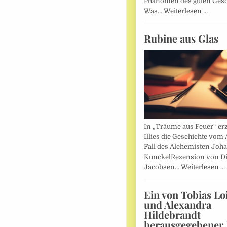
Phänomen des guten Ges
Was…
Weiterlesen …
Rubine aus Glas
In „Träume aus Feuer“ erz
Illies die Geschichte vom 
Fall des Alchemisten Joh
KunckelRezension von D
Jacobsen…
Weiterlesen …
Ein von Tobias Lo
und Alexandra
Hildebrandt
herausgegebener