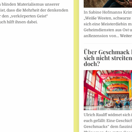
n blinden Materialismus unserer
 ist, dass die Mehrheit der denkenden
In Sabine Hofmanns Kri
 den „verkörperten Geist“
„Weiße Westen, schwarze 
uch hilft ihnen dabei.
sich eine Meisterdiebin m
Geheimdiensten aus Ost 
anRezension von…
Weiter
Über Geschmack l
sich nicht streite
doch?
Ulrich Raulff widmet sich 
euch gefällt: Eine Geschic
Geschmacks“ dem faszin