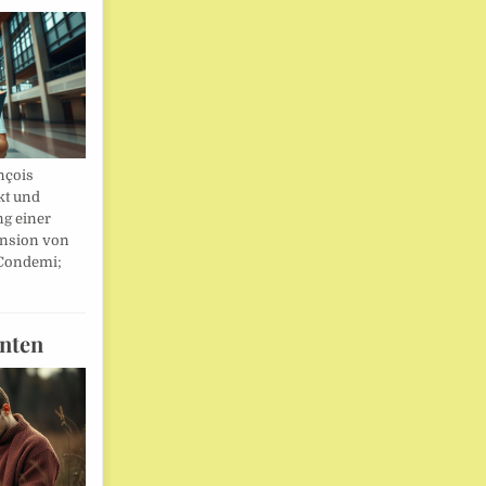
nçois
kt und
ng einer
nsion von
 Condemi;
nten