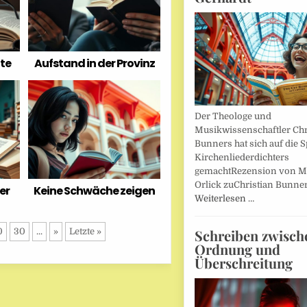
te
Aufstand in der Provinz
Der Theologe und
Musikwissenschaftler Chr
Bunners hat sich auf die 
Kirchenliederdichters
gemachtRezension von M
Orlick zuChristian Bunner
er
Keine Schwäche zeigen
Weiterlesen …
Schreiben zwisch
0
30
...
»
Letzte »
Ordnung und
Überschreitung