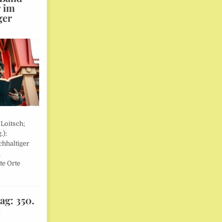
r im
ger
 Loitsch;
.):
hhaltiger
,
te Orte
ag: 350.
l