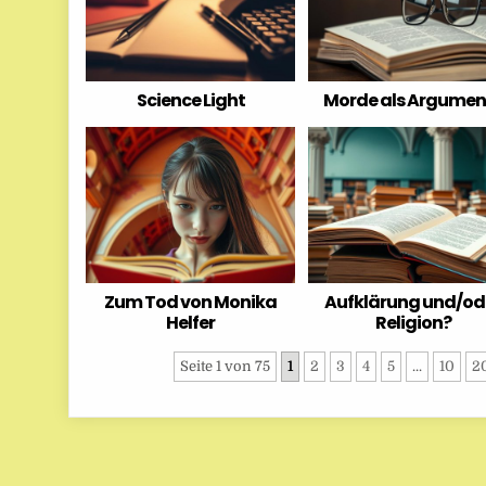
Science Light
Morde als Argumen
Zum Tod von Monika
Aufklärung und/od
Helfer
Religion?
Seite 1 von 75
1
2
3
4
5
...
10
2