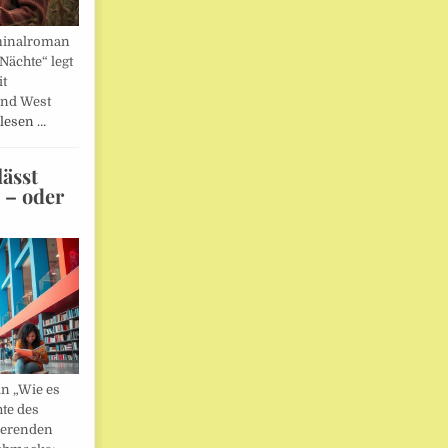
minalroman
Nächte“ legt
it
und West
lesen …
ässt
n – oder
in „Wie es
hte des
ierenden