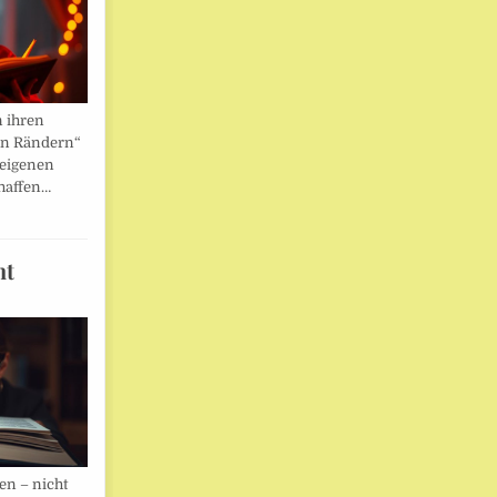
n ihren
en Rändern“
 eigenen
haffen…
ht
en – nicht