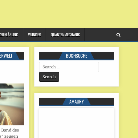
ZERKLÄRUNG
WUNDER
QUANTENMECHANIK
ERWELT
BUCHSUCHE
Search
for:
AMAURY
. Band des
s“ zeugen