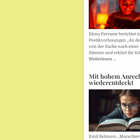
Elena Ferrante berichtet i
Poetikvorlesungen „An d
von der Suche nach einer
Stimme und erklärt ihr Sc
Weiterlesen …
Mit hohem Anrec
wiederentdeckt
Emil Belzners „Marschier