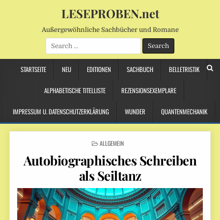
LESEPROBEN.net
Außergewöhnliche Sachbücher und Romane
Search
for:
STARTSEITE
NEU
EDITIONEN
SACHBUCH
BELLETRISTIK
ALPHABETISCHE TITELLISTE
REZENSIONSEXEMPLARE
IMPRESSUM U. DATENSCHUTZERKLÄRUNG
WUNDER
QUANTENMECHANIK
POSTED
ALLGEMEIN
IN
Autobiographisches Schreiben
als Seiltanz