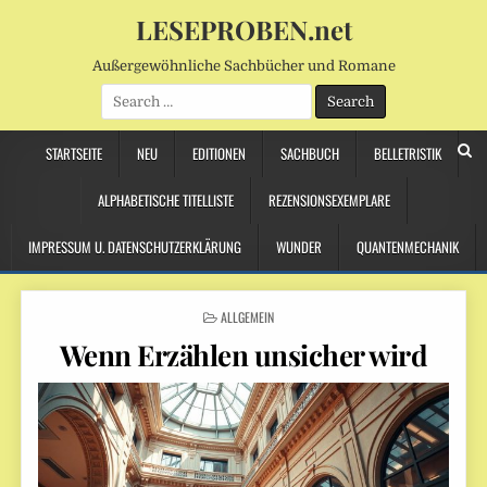
LESEPROBEN.net
Außergewöhnliche Sachbücher und Romane
Search
for:
STARTSEITE
NEU
EDITIONEN
SACHBUCH
BELLETRISTIK
ALPHABETISCHE TITELLISTE
REZENSIONSEXEMPLARE
IMPRESSUM U. DATENSCHUTZERKLÄRUNG
WUNDER
QUANTENMECHANIK
POSTED
ALLGEMEIN
IN
Wenn Erzählen unsicher wird