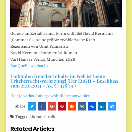
Gerade im Zerfall seiner Form entfaltet Navid Kermanis
„Sommer 24“ seine größte erzählerische Kraft
Rezension von Umit Yilmaz zu
Navid Kermani: Sommer 24. Roman
Carl Hanser Verlag, München 2026
Zur Quelle wechseln
Einbinden fremder Inhalte im Web ist keine
Urheberrechtsverletzung! (Der EuGH – Beschluss
vom 21.10.2014 – Az. C-348/13 )
Hier jetzt das Außergewöhnliche auswählen …
Share:
Tagged
Literaturkritik
Related Articles