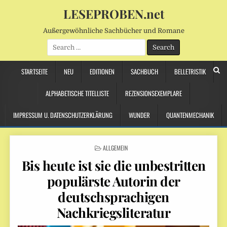
LESEPROBEN.net
Außergewöhnliche Sachbücher und Romane
Search
for:
STARTSEITE
NEU
EDITIONEN
SACHBUCH
BELLETRISTIK
ALPHABETISCHE TITELLISTE
REZENSIONSEXEMPLARE
IMPRESSUM U. DATENSCHUTZERKLÄRUNG
WUNDER
QUANTENMECHANIK
POSTED
ALLGEMEIN
IN
Bis heute ist sie die unbestritten
populärste Autorin der
deutschsprachigen
Nachkriegsliteratur