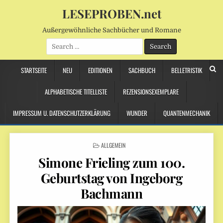
LESEPROBEN.net
Außergewöhnliche Sachbücher und Romane
Search
for:
STARTSEITE
NEU
EDITIONEN
SACHBUCH
BELLETRISTIK
ALPHABETISCHE TITELLISTE
REZENSIONSEXEMPLARE
IMPRESSUM U. DATENSCHUTZERKLÄRUNG
WUNDER
QUANTENMECHANIK
POSTED
ALLGEMEIN
IN
Simone Frieling zum 100.
Geburtstag von Ingeborg
Bachmann