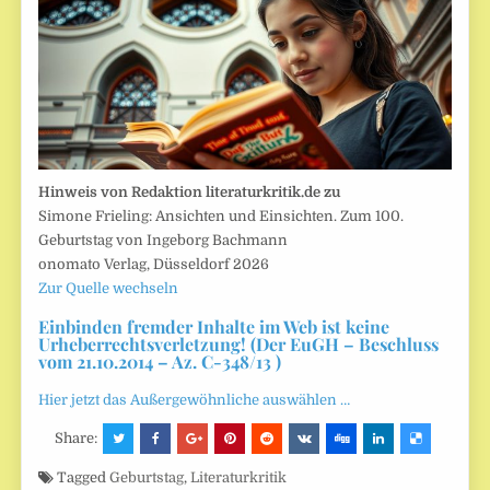
Hinweis von Redaktion literaturkritik.de zu
Simone Frieling: Ansichten und Einsichten. Zum 100.
Geburtstag von Ingeborg Bachmann
onomato Verlag, Düsseldorf 2026
Zur Quelle wechseln
Einbinden fremder Inhalte im Web ist keine
Urheberrechtsverletzung! (Der EuGH – Beschluss
vom 21.10.2014 – Az. C-348/13 )
Hier jetzt das Außergewöhnliche auswählen …
Share:
Tagged
Geburtstag
,
Literaturkritik