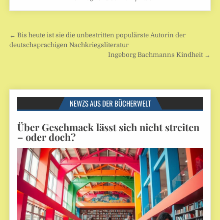
Beitragsnavigation
← Bis heute ist sie die unbestritten populärste Autorin der
deutschsprachigen Nachkriegsliteratur
Ingeborg Bachmanns Kindheit →
NEWZS AUS DER BÜCHERWELT
Über Geschmack lässt sich nicht streiten
– oder doch?