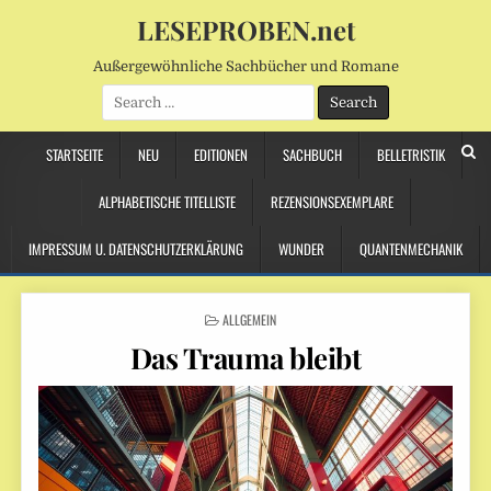
LESEPROBEN.net
Außergewöhnliche Sachbücher und Romane
Search
for:
STARTSEITE
NEU
EDITIONEN
SACHBUCH
BELLETRISTIK
ALPHABETISCHE TITELLISTE
REZENSIONSEXEMPLARE
IMPRESSUM U. DATENSCHUTZERKLÄRUNG
WUNDER
QUANTENMECHANIK
POSTED
ALLGEMEIN
IN
Das Trauma bleibt