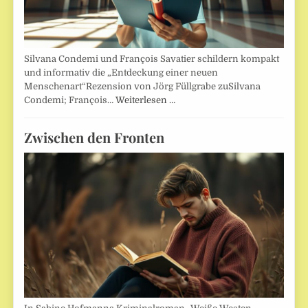
Silvana Condemi und François Savatier schildern kompakt
und informativ die „Entdeckung einer neuen
Menschenart“Rezension von Jörg Füllgrabe zuSilvana
Condemi; François…
Weiterlesen …
Zwischen den Fronten