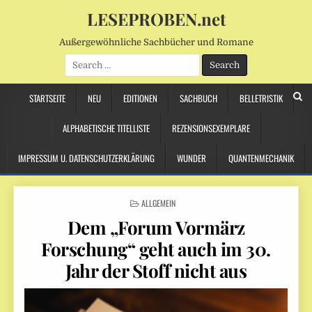
LESEPROBEN.net
Außergewöhnliche Sachbücher und Romane
Search
for:
STARTSEITE
NEU
EDITIONEN
SACHBUCH
BELLETRISTIK
ALPHABETISCHE TITELLISTE
REZENSIONSEXEMPLARE
IMPRESSUM U. DATENSCHUTZERKLÄRUNG
WUNDER
QUANTENMECHANIK
POSTED
ALLGEMEIN
IN
Dem „Forum Vormärz
Forschung“ geht auch im 30.
Jahr der Stoff nicht aus