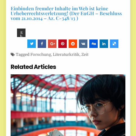
Einbinden fremder Inhalte im Web ist keine
Urheberrechtsverletzung! (Der EuGH – Beschluss
vom 21.10.2014 – Az. C-348/13 )
S
h
ar
e:
Tagged
Forschung
,
Literaturkritik
,
Zeit
Related Articles