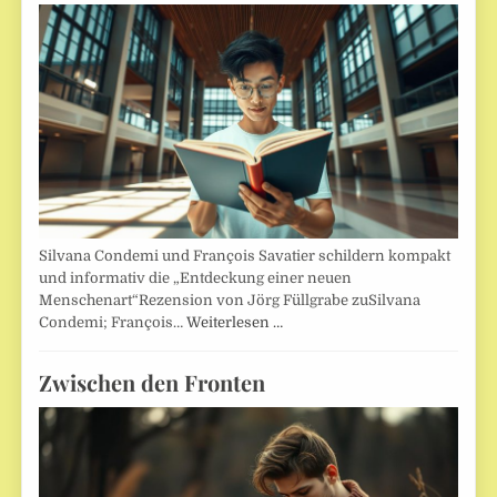
Silvana Condemi und François Savatier schildern kompakt
und informativ die „Entdeckung einer neuen
Menschenart“Rezension von Jörg Füllgrabe zuSilvana
Condemi; François…
Weiterlesen …
Zwischen den Fronten