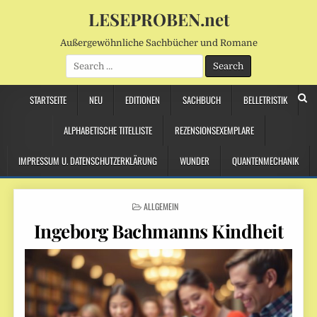
LESEPROBEN.net
Außergewöhnliche Sachbücher und Romane
Search
for:
STARTSEITE
NEU
EDITIONEN
SACHBUCH
BELLETRISTIK
ALPHABETISCHE TITELLISTE
REZENSIONSEXEMPLARE
IMPRESSUM U. DATENSCHUTZERKLÄRUNG
WUNDER
QUANTENMECHANIK
POSTED
ALLGEMEIN
IN
Ingeborg Bachmanns Kindheit