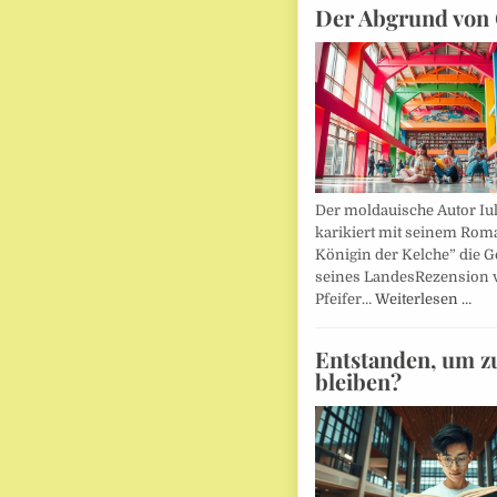
Der Abgrund von 
Der moldauische Autor Iu
karikiert mit seinem Rom
Königin der Kelche” die G
seines LandesRezension 
Pfeifer…
Weiterlesen …
Entstanden, um z
bleiben?