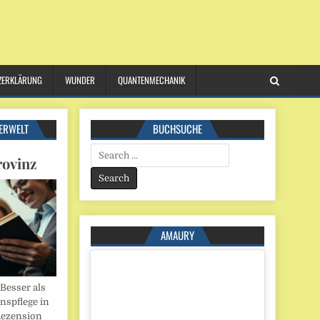
ZERKLÄRUNG
WUNDER
QUANTENMECHANIK
ERWELT
BUCHSUCHE
Search
rovinz
for:
AMAURY
esser als
onspflege in
Rezension