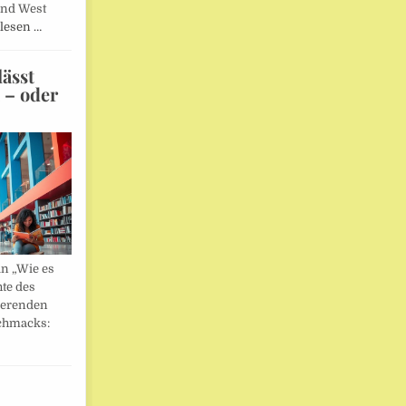
und West
lesen …
ässt
n – oder
in „Wie es
hte des
ierenden
chmacks: