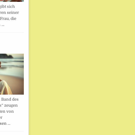
ibt sich
ren seiner
Frau, die
n …
. Band des
s“ zeugen
ten von
er
esen …