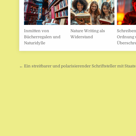
Inmitten von
Nature Writing als
Schreibe
Bücherregalen und
Widerstand
Ordnung 
Naturidylle
Überschre
Beitragsnavigation
← Ein streitbarer und polarisierender Schriftsteller mit Staat