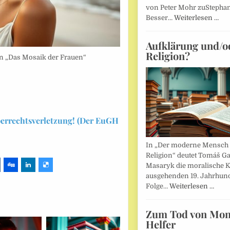
von Peter Mohr zuStepha
Besser…
Weiterlesen …
Aufklärung und/o
Religion?
an „Das Mosaik der Frauen“
berrechtsverletzung! (Der EuGH
In „Der moderne Mensch 
Religion“ deutet Tomáš Ga
Masaryk die moralische K
ausgehenden 19. Jahrhund
Folge…
Weiterlesen …
Zum Tod von Mon
Helfer