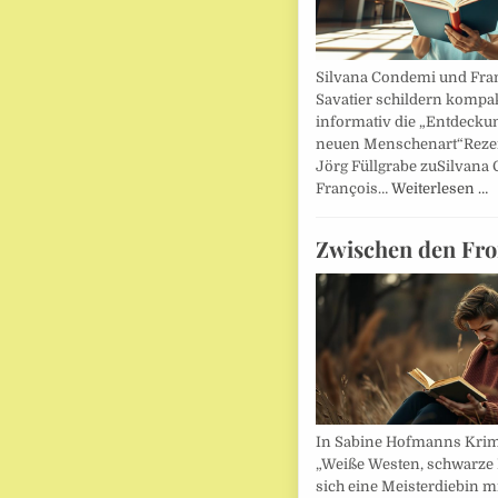
Silvana Condemi und Fra
Savatier schildern kompa
informativ die „Entdecku
neuen Menschenart“Reze
Jörg Füllgrabe zuSilvana
François…
Weiterlesen …
Zwischen den Fro
In Sabine Hofmanns Kri
„Weiße Westen, schwarze 
sich eine Meisterdiebin m