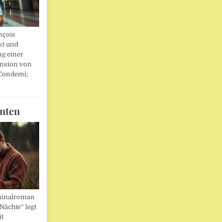
nçois
kt und
ng einer
nsion von
 Condemi;
nten
minalroman
Nächte“ legt
it