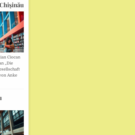
Chişinău
lian Ciocan
an „Die
esellschaft
von Anke
u