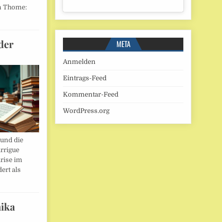
n Thome:
der
META
Anmelden
Eintrags-Feed
Kommentar-Feed
WordPress.org
und die
rrigue
rise im
ert als
ika