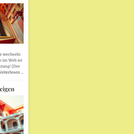
lle wechseln
e im Web ist
tzung! (Der
eiterlesen …
eigen