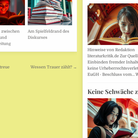
n zwischen
Am Spielfeldrand des
und
Diskurses
itung
Hinweise von Redaktion
literaturkritik.de Zur Que
Einbinden fremder Inhalt
streue
Wessen Trauer zählt? →
keine Urheberrechtsverle
EuGH - Beschluss vom…
W
Keine Schwäche z