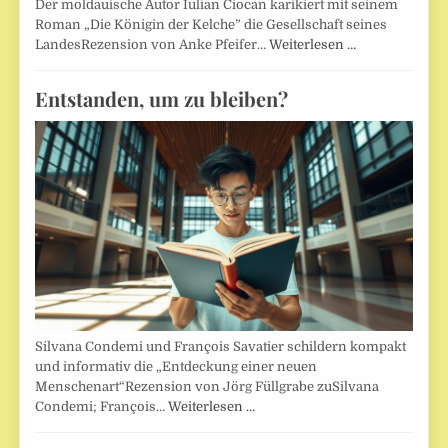
Der moldauische Autor Iulian Ciocan karikiert mit seinem
Roman „Die Königin der Kelche” die Gesellschaft seines
LandesRezension von Anke Pfeifer…
Weiterlesen …
Entstanden, um zu bleiben?
Silvana Condemi und François Savatier schildern kompakt
und informativ die „Entdeckung einer neuen
Menschenart“Rezension von Jörg Füllgrabe zuSilvana
Condemi; François…
Weiterlesen …