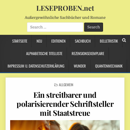
LESEPROBEN.net
Außergewöhnliche Sachbücher und Romane
Search
for:
STARTSEITE
NEU
EDITIONEN
SACHBUCH
BELLETRISTIK
ALPHABETISCHE TITELLISTE
REZENSIONSEXEMPLARE
IMPRESSUM U. DATENSCHUTZERKLÄRUNG
WUNDER
QUANTENMECHANIK
POSTED
ALLGEMEIN
IN
Ein streitbarer und
polarisierender Schriftsteller
mit Staatstreue