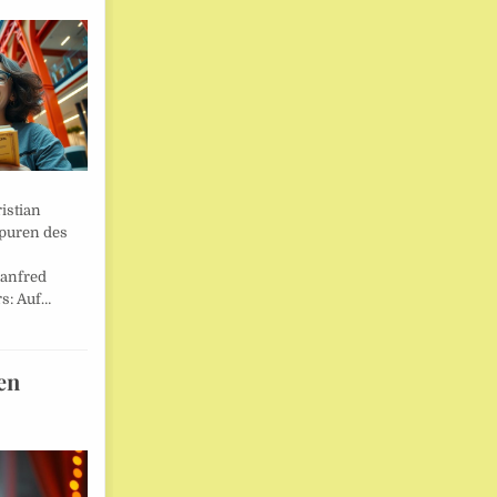
istian
Spuren des
anfred
s: Auf…
en