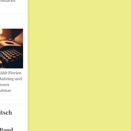
chmacks:
ählt Florien
Aufstieg und
annes
ietmar
itsch
 Band