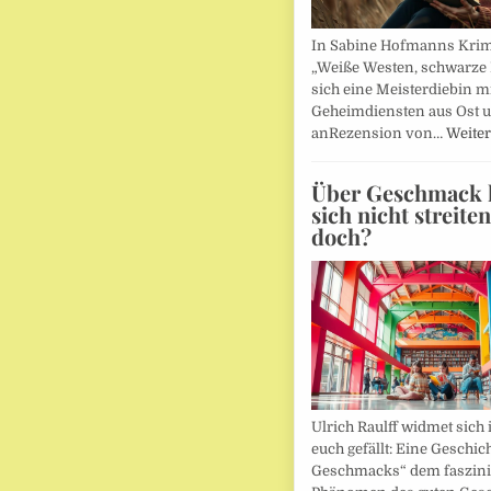
In Sabine Hofmanns Kri
„Weiße Westen, schwarze 
sich eine Meisterdiebin m
Geheimdiensten aus Ost 
anRezension von…
Weiter
Über Geschmack l
sich nicht streite
doch?
Ulrich Raulff widmet sich 
euch gefällt: Eine Geschic
Geschmacks“ dem faszin