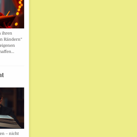
n ihren
en Rändern“
 eigenen
haffen…
ht
en – nicht