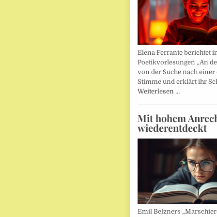
Elena Ferrante berichtet i
Poetikvorlesungen „An d
von der Suche nach einer
Stimme und erklärt ihr Sc
Weiterlesen …
Mit hohem Anrec
wiederentdeckt
Emil Belzners „Marschier