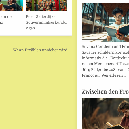
ion der
Peter Sloterdijks
nz
Souveränitätserkundu
ngen
Silvana Condemi und Fra
Wenn Erzählen unsicher wird →
Savatier schildern kompa
informativ die „Entdecku
neuen Menschenart“Reze
Jörg Füllgrabe zuSilvana
François…
Weiterlesen …
Zwischen den Fro