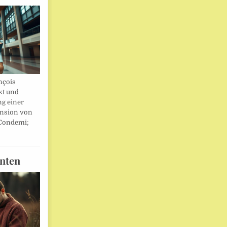
nçois
kt und
ng einer
nsion von
 Condemi;
nten