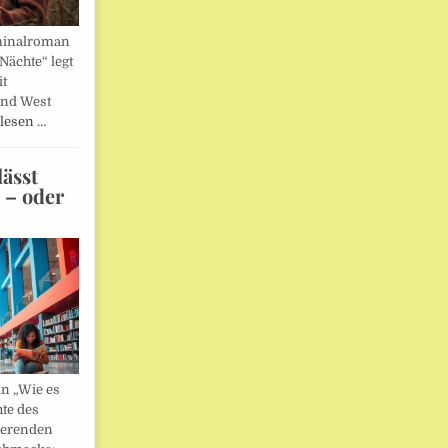
minalroman
Nächte“ legt
it
und West
lesen …
ässt
n – oder
in „Wie es
hte des
ierenden