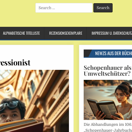
Search
for:
ALPHABETISCHE TITELLISTE
REZENSIONSEXEMPLARE
IMPRESSUM U. DATENSCHUT
NEWZS AUS DER BÜCH
essionist
Schopenhauer als
Umweltschützer?
Die Abhandlungen im 106
„Schopenhauer-Jahrbuch