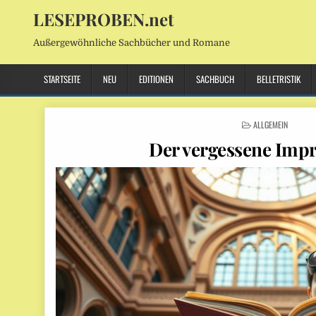
LESEPROBEN.net
Außergewöhnliche Sachbücher und Romane
STARTSEITE
NEU
EDITIONEN
SACHBUCH
BELLETRISTIK
POSTED
ALLGEMEIN
IN
Der vergessene Impr