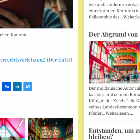
wie nicht anders zu erwar
einer intimen Kenntnis d
Philosophie des…
Weiterl
Der Abgrund von 
rischen Kanons
berrechtsverletzung! (Der EuGH
Der moldauische Autor Iu
karikiert mit seinem Rom
Königin der Kelche” die G
seines LandesRezension 
Pfeifer…
Weiterlesen …
Entstanden, um z
bleiben?