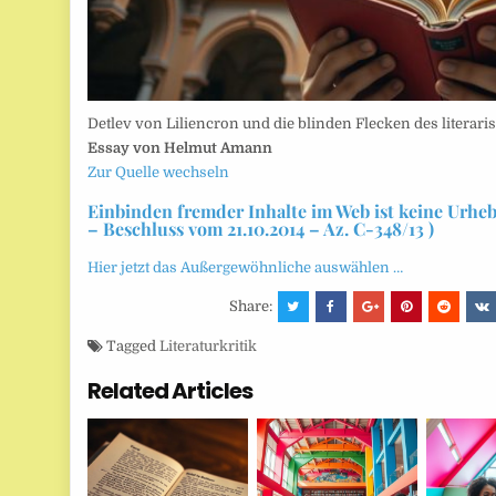
Detlev von Liliencron und die blinden Flecken des litera
Essay von Helmut Amann
Zur Quelle wechseln
Einbinden fremder Inhalte im Web ist keine Urhe
– Beschluss vom 21.10.2014 – Az. C-348/13 )
Hier jetzt das Außergewöhnliche auswählen …
Share:
Tagged
Literaturkritik
Related Articles