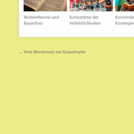
Welteistheorie und
Konjunktur der
Konstrukt
Raumfrau
Verletzlichkeiten
Kontinge
Beitragsnavigation
← Vom Misstrauen zur Katastrophe