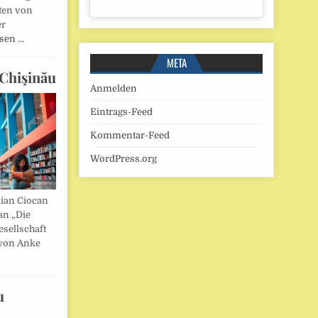
ten von
er
esen …
META
Chişinău
Anmelden
Eintrags-Feed
Kommentar-Feed
WordPress.org
lian Ciocan
an „Die
esellschaft
von Anke
u