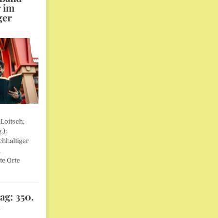
r im
ger
 Loitsch;
.):
hhaltiger
,
te Orte
ag: 350.
l