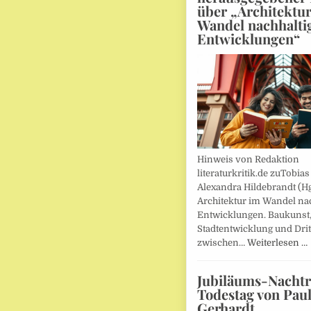
über „Architektu
Wandel nachhalti
Entwicklungen“
Hinweis von Redaktion
literaturkritik.de zuTobias
Alexandra Hildebrandt (Hg
Architektur im Wandel nac
Entwicklungen. Baukunst
Stadtentwicklung und Drit
zwischen…
Weiterlesen …
Jubiläums-Nachtr
Todestag von Pau
Gerhardt