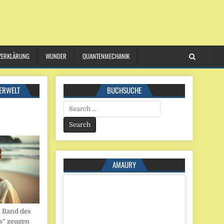
ZERKLÄRUNG
WUNDER
QUANTENMECHANIK
ERWELT
BUCHSUCHE
Search
for:
AMAURY
. Band des
s“ zeugen