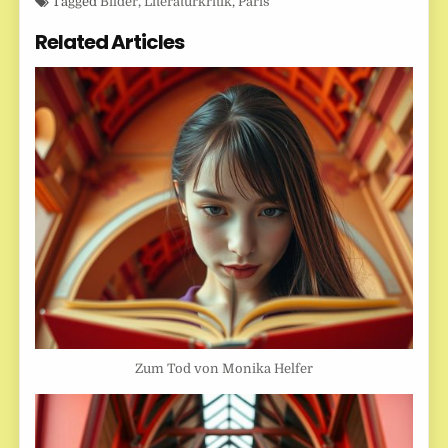
Tagged
Bilder
,
Literaturkritik
,
Paris
Related Articles
Zum Tod von Monika Helfer