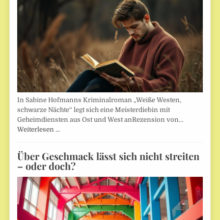
In Sabine Hofmanns Kriminalroman „Weiße Westen,
schwarze Nächte“ legt sich eine Meisterdiebin mit
Geheimdiensten aus Ost und West anRezension von…
Weiterlesen …
Über Geschmack lässt sich nicht streiten
– oder doch?