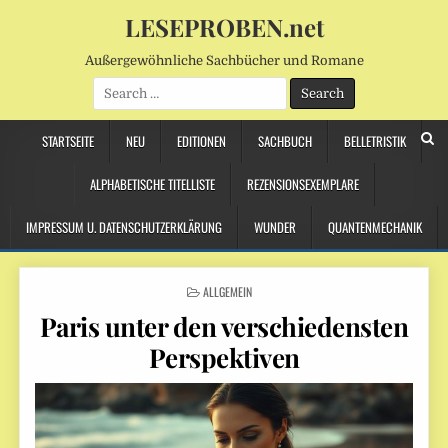
LESEPROBEN.net
Außergewöhnliche Sachbücher und Romane
Search
for:
STARTSEITE
NEU
EDITIONEN
SACHBUCH
BELLETRISTIK
ALPHABETISCHE TITELLISTE
REZENSIONSEXEMPLARE
IMPRESSUM U. DATENSCHUTZERKLÄRUNG
WUNDER
QUANTENMECHANIK
POSTED
ALLGEMEIN
IN
Paris unter den verschiedensten
Perspektiven