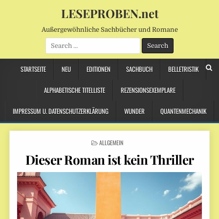
LESEPROBEN.net
Außergewöhnliche Sachbücher und Romane
Search
for:
STARTSEITE
NEU
EDITIONEN
SACHBUCH
BELLETRISTIK
ALPHABETISCHE TITELLISTE
REZENSIONSEXEMPLARE
IMPRESSUM U. DATENSCHUTZERKLÄRUNG
WUNDER
QUANTENMECHANIK
POSTED
ALLGEMEIN
IN
Dieser Roman ist kein Thriller